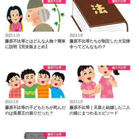
藤原不比等
藤原不比等
2023.1.15
2023.1.9
藤原不比等とはどんな人物？簡単
藤原不比等たちが制定した大宝律
に説明【完全版まとめ】
令ってどんなもの？
藤原不比等
藤原不比等
2023.1.9
2023.1.9
藤原不比等の子どもたちが死んだ
藤原不比等｜天皇と結婚した二人
のは長屋王の祟りだった？
の娘にまつわるエピソード
藤原不比等