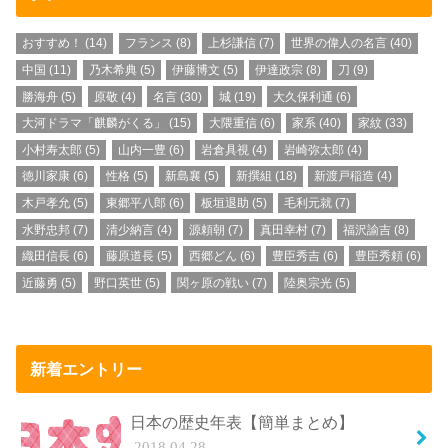
おすすめ！
(14)
フランス
(8)
上杉謙信
(7)
世界の偉人の名言
(40)
中国
(11)
乃木希典
(5)
伊藤博文
(5)
伊達政宗
(8)
刀
(9)
勝海舟
(5)
原敬
(4)
名言
(30)
城
(19)
大久保利通
(6)
大河ドラマ「麒麟がくる」
(15)
大隈重信
(6)
家系
(40)
家紋
(33)
小村寿太郎
(5)
山内一豊
(6)
岩倉具視
(4)
岩崎弥太郎
(4)
徳川家康
(6)
性格
(5)
新島襄
(5)
新撰組
(18)
新渡戸稲造
(4)
木戸孝允
(5)
東郷平八郎
(6)
板垣退助
(5)
毛利元就
(7)
水野忠邦
(7)
清少納言
(4)
源頼朝
(7)
真田幸村
(7)
福沢諭吉
(8)
織田信長
(6)
藤原道長
(5)
西郷どん
(6)
豊臣秀吉
(6)
豊臣秀頼
(6)
近藤勇
(5)
野口英世
(5)
関ヶ原の戦い
(7)
陸奥宗光
(5)
新着エントリー
日本の歴史年表【簡単まとめ】
2018.04.28