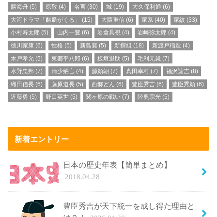
勝海舟
(5)
原敬
(4)
名言
(30)
城
(19)
大久保利通
(6)
大河ドラマ「麒麟がくる」
(15)
大隈重信
(6)
家系
(40)
家紋
(33)
小村寿太郎
(5)
山内一豊
(6)
岩倉具視
(4)
岩崎弥太郎
(4)
徳川家康
(6)
性格
(5)
新島襄
(5)
新撰組
(18)
新渡戸稲造
(4)
木戸孝允
(5)
東郷平八郎
(6)
板垣退助
(5)
毛利元就
(7)
水野忠邦
(7)
清少納言
(4)
源頼朝
(7)
真田幸村
(7)
福沢諭吉
(8)
織田信長
(6)
藤原道長
(5)
西郷どん
(6)
豊臣秀吉
(6)
豊臣秀頼
(6)
近藤勇
(5)
野口英世
(5)
関ヶ原の戦い
(7)
陸奥宗光
(5)
新着エントリー
日本の歴史年表【簡単まとめ】
2018.04.28
豊臣秀吉が天下統一を成し得た理由と