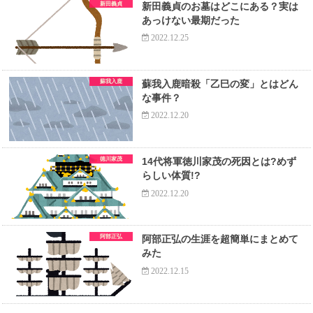
新田義貞
新田義貞のお墓はどこにある？実は
あっけない最期だった
2022.12.25
蘇我入鹿
蘇我入鹿暗殺「乙巳の変」とはどん
な事件？
2022.12.20
徳川家茂
14代将軍徳川家茂の死因とは?めず
らしい体質!?
2022.12.20
阿部正弘
阿部正弘の生涯を超簡単にまとめて
みた
2022.12.15