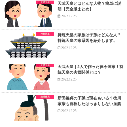
天武天皇
天武天皇とはどんな人物？簡単に説
明【完全版まとめ】
2022.12.25
持統天皇
持統天皇の家族は子孫はどんな人？
持統天皇の家系図を紹介します。
2022.12.25
天武天皇
天武天皇｜2人で作った律令国家！持
統天皇の夫婦関係とは？
2022.12.25
新田義貞
新田義貞の子孫は現在もいる？徳川
家康も自称したはっきりしない血筋
2022.12.25