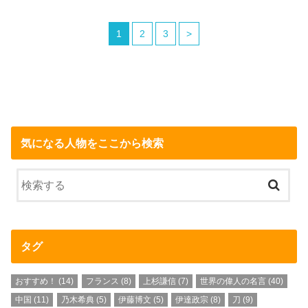
1
2
3
>
気になる人物をここから検索
タグ
おすすめ！
(14)
フランス
(8)
上杉謙信
(7)
世界の偉人の名言
(40)
中国
(11)
乃木希典
(5)
伊藤博文
(5)
伊達政宗
(8)
刀
(9)