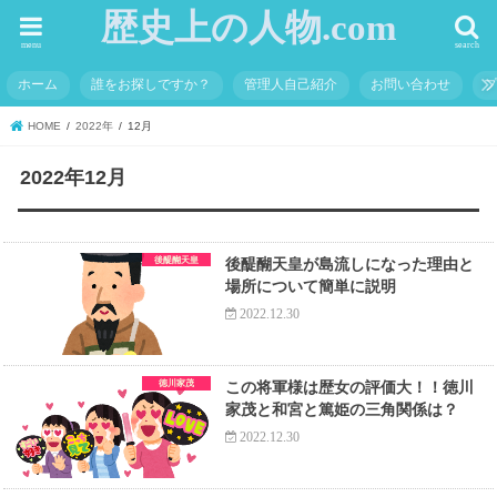
歴史上の人物.com
menu
search
ホーム
誰をお探しですか？
管理人自己紹介
お問い合わせ
HOME
2022年
12月
2022年12月
後醍醐天皇
後醍醐天皇が島流しになった理由と
場所について簡単に説明
2022.12.30
徳川家茂
この将軍様は歴女の評価大！！徳川
家茂と和宮と篤姫の三角関係は？
2022.12.30