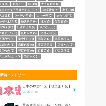
原敬
(4)
名言
(30)
城
(19)
大久保利通
(6)
大河ドラマ「麒麟がくる」
(15)
大隈重信
(6)
家系
(40)
家紋
(33)
小村寿太郎
(5)
山内一豊
(6)
岩倉具視
(4)
岩崎弥太郎
(4)
徳川家康
(6)
性格
(5)
新島襄
(5)
新撰組
(18)
新渡戸稲造
(4)
木戸孝允
(5)
東郷平八郎
(6)
板垣退助
(5)
毛利元就
(7)
水野忠邦
(7)
清少納言
(4)
源頼朝
(7)
真田幸村
(7)
福沢諭吉
(8)
織田信長
(6)
藤原道長
(5)
西郷どん
(6)
豊臣秀吉
(6)
豊臣秀頼
(6)
近藤勇
(5)
野口英世
(5)
関ヶ原の戦い
(7)
陸奥宗光
(5)
新着エントリー
日本の歴史年表【簡単まとめ】
2018.04.28
豊臣秀吉が天下統一を成し得た