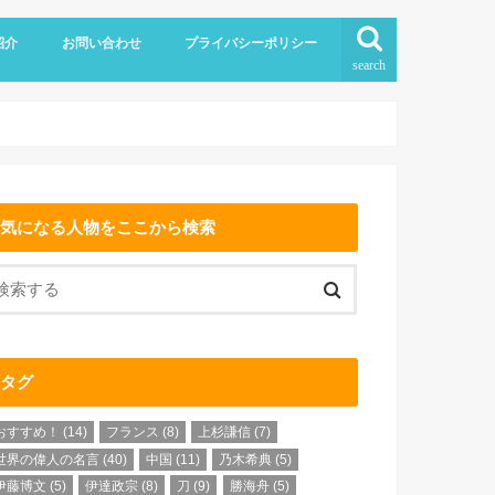
紹介
お問い合わせ
プライバシーポリシー
search
気になる人物をここから検索
タグ
おすすめ！
(14)
フランス
(8)
上杉謙信
(7)
世界の偉人の名言
(40)
中国
(11)
乃木希典
(5)
伊藤博文
(5)
伊達政宗
(8)
刀
(9)
勝海舟
(5)