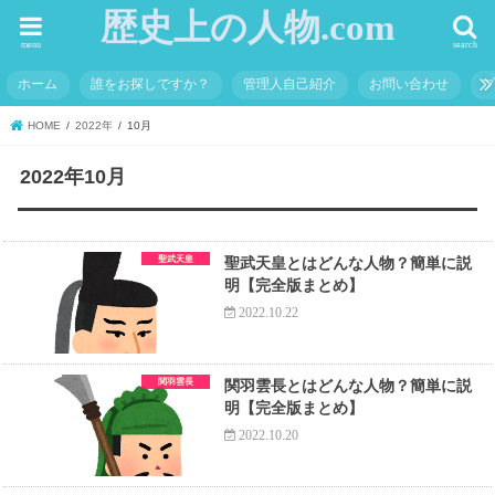
歴史上の人物.com
menu
search
ホーム
誰をお探しですか？
管理人自己紹介
お問い合わせ
HOME
2022年
10月
2022年10月
聖武天皇
聖武天皇とはどんな人物？簡単に説
明【完全版まとめ】
2022.10.22
関羽雲長
関羽雲長とはどんな人物？簡単に説
明【完全版まとめ】
2022.10.20