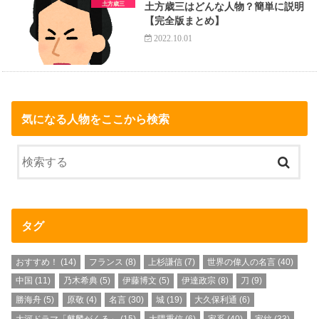
土方歳三
土方歳三はどんな人物？簡単に説明
【完全版まとめ】
2022.10.01
気になる人物をここから検索
タグ
おすすめ！
(14)
フランス
(8)
上杉謙信
(7)
世界の偉人の名言
(40)
中国
(11)
乃木希典
(5)
伊藤博文
(5)
伊達政宗
(8)
刀
(9)
勝海舟
(5)
原敬
(4)
名言
(30)
城
(19)
大久保利通
(6)
大河ドラマ「麒麟がくる」
(15)
大隈重信
(6)
家系
(40)
家紋
(33)