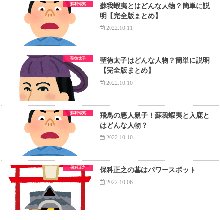
蘇我蝦夷
蘇我蝦夷とはどんな人物？簡単に説
明【完全版まとめ】
2022.10.11
聖徳太子
聖徳太子はどんな人物？簡単に説明
【完全版まとめ】
2022.10.10
蘇我蝦夷
飛鳥の悪人親子！蘇我蝦夷と入鹿と
はどんな人物？
2022.10.10
保科正之
保科正之の墓はパワースポット
2022.10.06