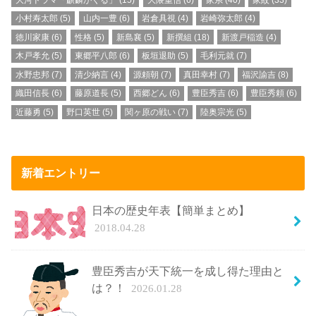
小村寿太郎
(5)
山内一豊
(6)
岩倉具視
(4)
岩崎弥太郎
(4)
徳川家康
(6)
性格
(5)
新島襄
(5)
新撰組
(18)
新渡戸稲造
(4)
木戸孝允
(5)
東郷平八郎
(6)
板垣退助
(5)
毛利元就
(7)
水野忠邦
(7)
清少納言
(4)
源頼朝
(7)
真田幸村
(7)
福沢諭吉
(8)
織田信長
(6)
藤原道長
(5)
西郷どん
(6)
豊臣秀吉
(6)
豊臣秀頼
(6)
近藤勇
(5)
野口英世
(5)
関ヶ原の戦い
(7)
陸奥宗光
(5)
新着エントリー
日本の歴史年表【簡単まとめ】
2018.04.28
豊臣秀吉が天下統一を成し得た理由と
は？！
2026.01.28