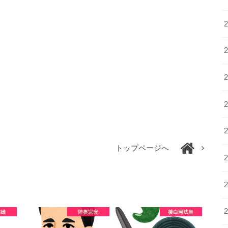
トップページへ
信雄
陸奥宗光
後白河法皇