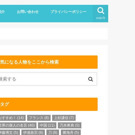
紹介
お問い合わせ
プライバシーポリシー
search
気になる人物をここから検索
タグ
おすすめ！
(14)
フランス
(8)
上杉謙信
(7)
世界の偉人の名言
(40)
中国
(11)
乃木希典
(5)
伊藤博文
(5)
伊達政宗
(8)
刀
(9)
勝海舟
(5)