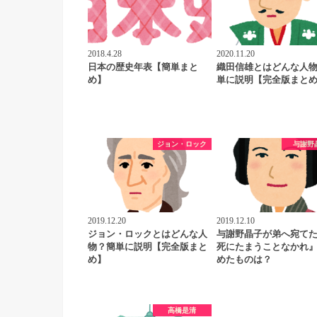
2018.4.28
2020.11.20
日本の歴史年表【簡単まと
織田信雄とはどんな人
め】
単に説明【完全版まと
ジョン・ロック
与謝野
2019.12.20
2019.12.10
ジョン・ロックとはどんな人
与謝野晶子が弟へ宛て
物？簡単に説明【完全版まと
死にたまうことなかれ
め】
めたものは？
高橋是清