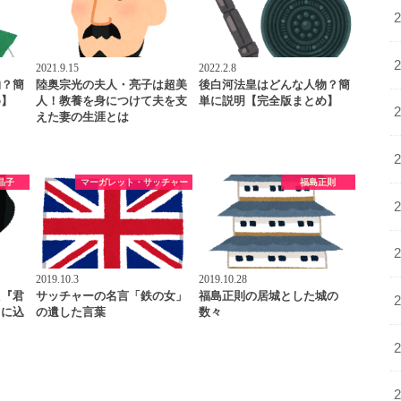
2021.9.15
2022.2.8
物？簡
陸奥宗光の夫人・亮子は超美
後白河法皇はどんな人物？簡
め】
人！教養を身につけて夫を支
単に説明【完全版まとめ】
えた妻の生涯とは
晶子
マーガレット・サッチャー
福島正則
2019.10.3
2019.10.28
た『君
サッチャーの名言「鉄の女」
福島正則の居城とした城の
』に込
の遺した言葉
数々