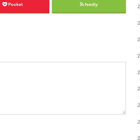
Pocket
feedly