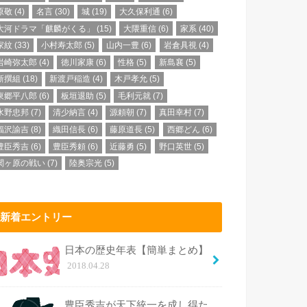
原敬
(4)
名言
(30)
城
(19)
大久保利通
(6)
大河ドラマ「麒麟がくる」
(15)
大隈重信
(6)
家系
(40)
家紋
(33)
小村寿太郎
(5)
山内一豊
(6)
岩倉具視
(4)
岩崎弥太郎
(4)
徳川家康
(6)
性格
(5)
新島襄
(5)
新撰組
(18)
新渡戸稲造
(4)
木戸孝允
(5)
東郷平八郎
(6)
板垣退助
(5)
毛利元就
(7)
水野忠邦
(7)
清少納言
(4)
源頼朝
(7)
真田幸村
(7)
福沢諭吉
(8)
織田信長
(6)
藤原道長
(5)
西郷どん
(6)
豊臣秀吉
(6)
豊臣秀頼
(6)
近藤勇
(5)
野口英世
(5)
関ヶ原の戦い
(7)
陸奥宗光
(5)
新着エントリー
日本の歴史年表【簡単まとめ】
2018.04.28
豊臣秀吉が天下統一を成し得た