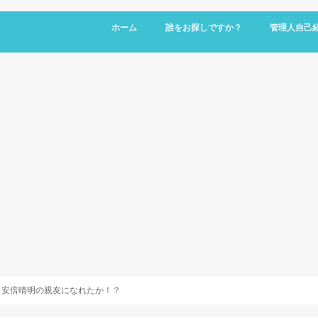
ホーム
誰をお探しですか？
管理人自己
・安倍晴明の親友になれたか！？