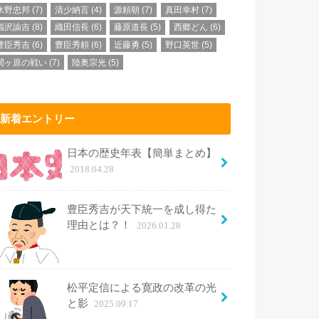
水野忠邦
(7)
清少納言
(4)
源頼朝
(7)
真田幸村
(7)
福沢諭吉
(8)
織田信長
(6)
藤原道長
(5)
西郷どん
(6)
豊臣秀吉
(6)
豊臣秀頼
(6)
近藤勇
(5)
野口英世
(5)
関ヶ原の戦い
(7)
陸奥宗光
(5)
新着エントリー
日本の歴史年表【簡単まとめ】
2018.04.28
豊臣秀吉が天下統一を成し得た
理由とは？！
2026.01.28
松平定信による寛政の改革の光
と影
2025.09.17