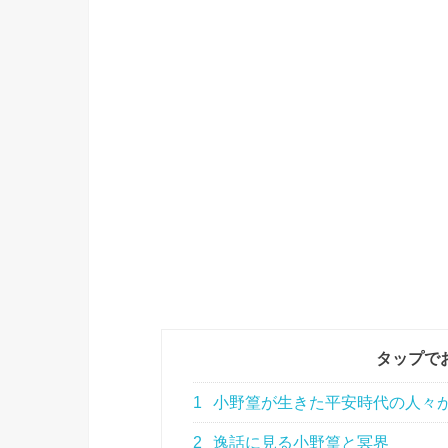
タップで
1
小野篁が生きた平安時代の人々
2
逸話に見る小野篁と冥界