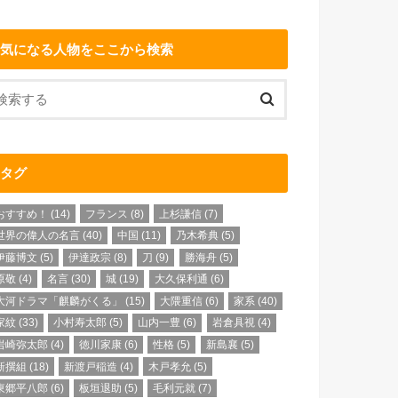
気になる人物をここから検索
タグ
おすすめ！
(14)
フランス
(8)
上杉謙信
(7)
世界の偉人の名言
(40)
中国
(11)
乃木希典
(5)
伊藤博文
(5)
伊達政宗
(8)
刀
(9)
勝海舟
(5)
原敬
(4)
名言
(30)
城
(19)
大久保利通
(6)
大河ドラマ「麒麟がくる」
(15)
大隈重信
(6)
家系
(40)
家紋
(33)
小村寿太郎
(5)
山内一豊
(6)
岩倉具視
(4)
岩崎弥太郎
(4)
徳川家康
(6)
性格
(5)
新島襄
(5)
新撰組
(18)
新渡戸稲造
(4)
木戸孝允
(5)
東郷平八郎
(6)
板垣退助
(5)
毛利元就
(7)