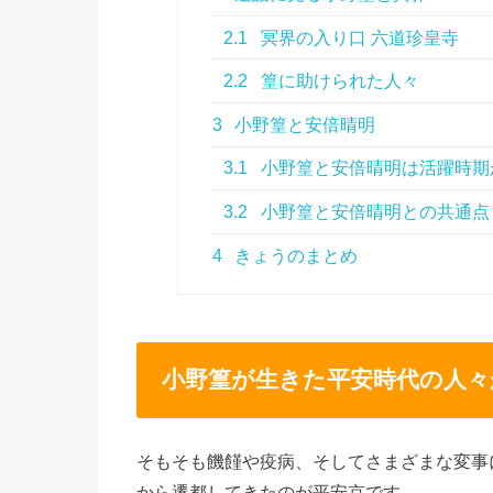
2.1
冥界の入り口 六道珍皇寺
2.2
篁に助けられた人々
3
小野篁と安倍晴明
3.1
小野篁と安倍晴明は活躍時期
3.2
小野篁と安倍晴明との共通点
4
きょうのまとめ
小野篁が生きた平安時代の人々
そもそも饑饉や疫病、そしてさまざまな変事
から遷都してきたのが平安京です。