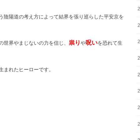
う陰陽道の考え方によって結界を張り巡らした平安京を
祟り
呪い
の世界やまじないの力を信じ、
や
を恐れて生
生まれたヒーローです。