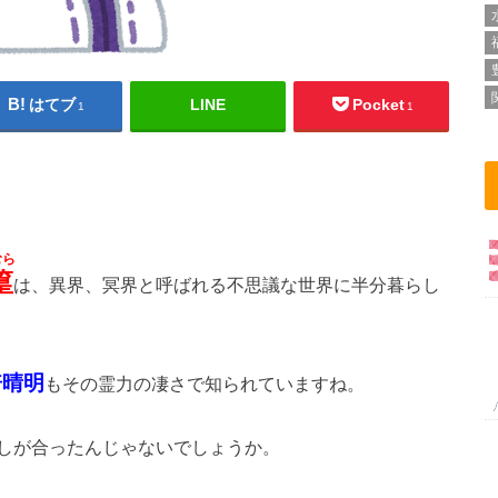
はてブ
LINE
Pocket
1
1
むら
篁
は、異界、冥界と呼ばれる不思議な世界に半分暮らし
倍晴明
もその霊力の凄さで知られていますね。
しが合ったんじゃないでしょうか。