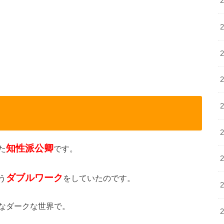
知性派公卿
た
です。
ダブルワーク
う
をしていたのです。
なダークな世界で。