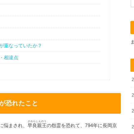
が重なっていたか？
・相違点
が恐れたこと
さわらしんのう
に悩まされ、
早良親王
の怨霊を恐れて、794年に長岡京