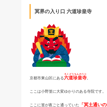
冥界の入り口 六道珍皇寺
ろくどうちんのうじ
六道珍皇寺
京都市東山区にある
。
ここは小野篁に大変ゆかりのある寺院です。
「冥土通いの
ここに篁が夜ごと通っていた