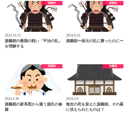
源義朝
源義朝
2024.10.15
2024.8.20
源義朝の最期の戦い「平治の乱」
源義朝〜保元の乱に勝ったのに〜
を理解する
源義朝
源義朝
2024.4.30
2024.4.9
源義朝の家系図から窺う源氏の修
無念の死を迎えた源義朝。その墓
羅
に供えられたものは？