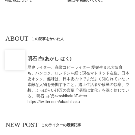
和山城について
孫は今も続いていた
ABOUT
この記事をかいた人
明石 白(あかし はく)
歴史ライター、商業コピーライター 愛媛生まれ大阪育
ち。バンコク、ロンドンを経て現在マドリッド在住。日本
史オタク。趣味は、日本史の中でまだよく知られていない
素敵な人物を発掘すること。路上生活者や移民の観察、空
想。よっぱらい師匠の言葉「漫画は文化」を深く信じてい
る。 明石 白(@akashihaku)Twitter
https://twitter.com/akashihaku
NEW POST
このライターの最新記事