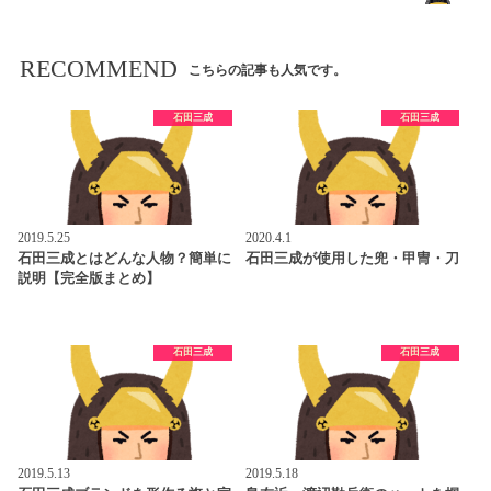
RECOMMEND
こちらの記事も人気です。
石田三成
石田三成
2019.5.25
2020.4.1
石田三成とはどんな人物？簡単に
石田三成が使用した兜・甲冑・刀
説明【完全版まとめ】
石田三成
石田三成
2019.5.13
2019.5.18