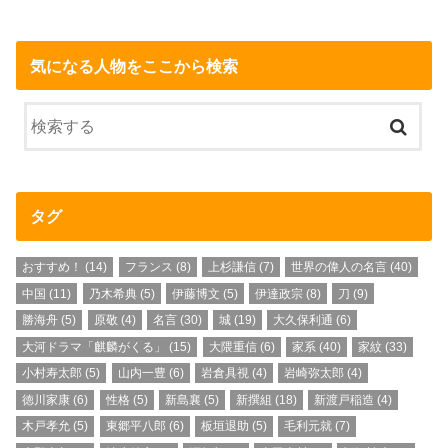
気になる人物をここから検索
タグ
おすすめ！
(14)
フランス
(8)
上杉謙信
(7)
世界の偉人の名言
(40)
中国
(11)
乃木希典
(5)
伊藤博文
(5)
伊達政宗
(8)
刀
(9)
勝海舟
(5)
原敬
(4)
名言
(30)
城
(19)
大久保利通
(6)
大河ドラマ「麒麟がくる」
(15)
大隈重信
(6)
家系
(40)
家紋
(33)
小村寿太郎
(5)
山内一豊
(6)
岩倉具視
(4)
岩崎弥太郎
(4)
徳川家康
(6)
性格
(5)
新島襄
(5)
新撰組
(18)
新渡戸稲造
(4)
木戸孝允
(5)
東郷平八郎
(6)
板垣退助
(5)
毛利元就
(7)