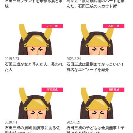
石田三成ブランドを形作る旗と家
島左近・渡辺勘兵衛のハートを掴
紋
んだ、石田三成のスカウト術
石田三成
石田三成
2019.5.23
2023.8.24
石田三成が友と呼んだ人、慕われ
石田三成は最期までかっこいい！
た人
有名なエピソードを紹介
石田三成
石田三成
2020.4.1
2023.8.21
石田三成の居城 滋賀県にある佐
石田三成の子どもは全員無事！子