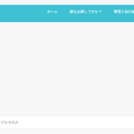
ホーム
誰をお探しですか？
管理人自己
ーブルその人