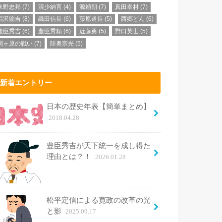
水野忠邦
(7)
清少納言
(4)
源頼朝
(7)
真田幸村
(7)
福沢諭吉
(8)
織田信長
(6)
藤原道長
(5)
西郷どん
(6)
豊臣秀吉
(6)
豊臣秀頼
(6)
近藤勇
(5)
野口英世
(5)
関ヶ原の戦い
(7)
陸奥宗光
(5)
新着エントリー
日本の歴史年表【簡単まとめ】
2018.04.28
豊臣秀吉が天下統一を成し得た
理由とは？！
2026.01.28
松平定信による寛政の改革の光
と影
2025.09.17