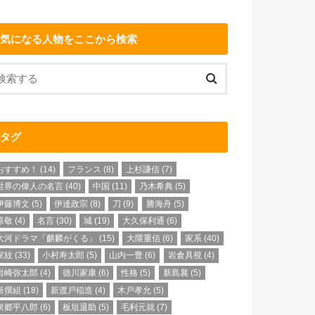
気になる人物をここから検索
タグ
おすすめ！
(14)
フランス
(8)
上杉謙信
(7)
世界の偉人の名言
(40)
中国
(11)
乃木希典
(5)
伊藤博文
(5)
伊達政宗
(8)
刀
(9)
勝海舟
(5)
原敬
(4)
名言
(30)
城
(19)
大久保利通
(6)
大河ドラマ「麒麟がくる」
(15)
大隈重信
(6)
家系
(40)
家紋
(33)
小村寿太郎
(5)
山内一豊
(6)
岩倉具視
(4)
岩崎弥太郎
(4)
徳川家康
(6)
性格
(5)
新島襄
(5)
新撰組
(18)
新渡戸稲造
(4)
木戸孝允
(5)
東郷平八郎
(6)
板垣退助
(5)
毛利元就
(7)