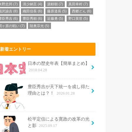
水野忠邦
(7)
清少納言
(4)
源頼朝
(7)
真田幸村
(7)
福沢諭吉
(8)
織田信長
(6)
藤原道長
(5)
西郷どん
(6)
豊臣秀吉
(6)
豊臣秀頼
(6)
近藤勇
(5)
野口英世
(5)
関ヶ原の戦い
(7)
陸奥宗光
(5)
新着エントリー
日本の歴史年表【簡単まとめ】
2018.04.28
豊臣秀吉が天下統一を成し得た
理由とは？！
2026.01.28
松平定信による寛政の改革の光
と影
2025.09.17