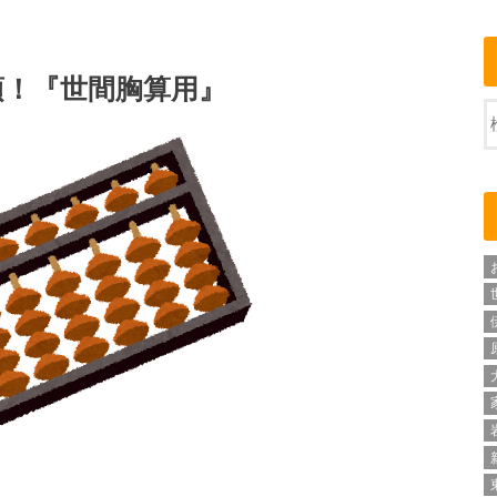
頂！『世間胸算用』