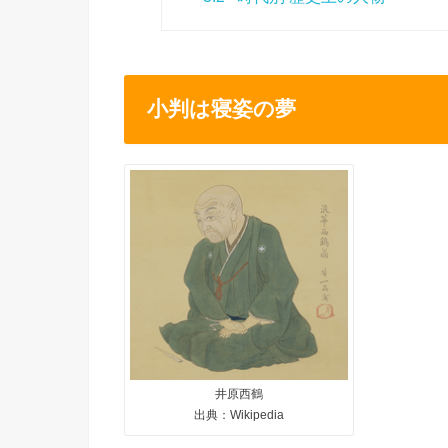
小判は寝姿の夢
井原西鶴
出典：Wikipedia