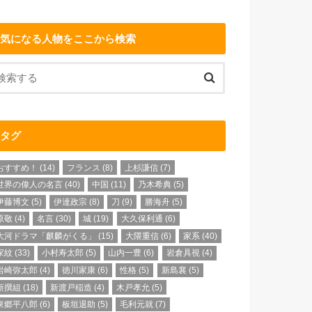
気になる人物をここから検索
タグ
おすすめ！
(14)
フランス
(8)
上杉謙信
(7)
世界の偉人の名言
(40)
中国
(11)
乃木希典
(5)
伊藤博文
(5)
伊達政宗
(8)
刀
(9)
勝海舟
(5)
原敬
(4)
名言
(30)
城
(19)
大久保利通
(6)
大河ドラマ「麒麟がくる」
(15)
大隈重信
(6)
家系
(40)
家紋
(33)
小村寿太郎
(5)
山内一豊
(6)
岩倉具視
(4)
岩崎弥太郎
(4)
徳川家康
(6)
性格
(5)
新島襄
(5)
新撰組
(18)
新渡戸稲造
(4)
木戸孝允
(5)
東郷平八郎
(6)
板垣退助
(5)
毛利元就
(7)