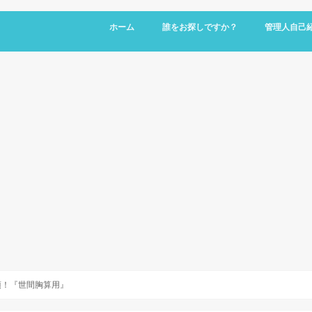
ホーム
誰をお探しですか？
管理人自己
頂！『世間胸算用』