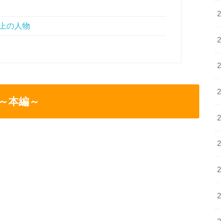
上の人物
～本編～