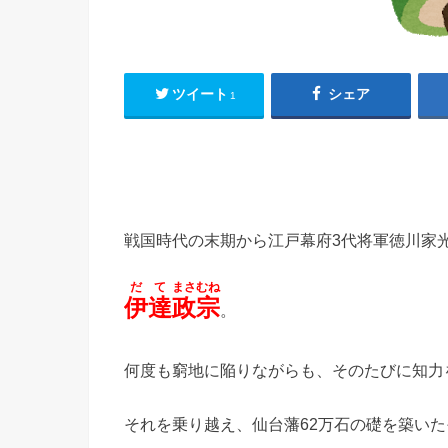
ツイート
シェア
1
戦国時代の末期から江戸幕府3代将軍徳川家
だて
まさむね
伊達
政宗
。
何度も窮地に陥りながらも、そのたびに知力
それを乗り越え、仙台藩62万石の礎を築い