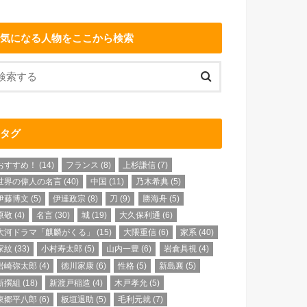
気になる人物をここから検索
タグ
おすすめ！
(14)
フランス
(8)
上杉謙信
(7)
世界の偉人の名言
(40)
中国
(11)
乃木希典
(5)
伊藤博文
(5)
伊達政宗
(8)
刀
(9)
勝海舟
(5)
原敬
(4)
名言
(30)
城
(19)
大久保利通
(6)
大河ドラマ「麒麟がくる」
(15)
大隈重信
(6)
家系
(40)
家紋
(33)
小村寿太郎
(5)
山内一豊
(6)
岩倉具視
(4)
岩崎弥太郎
(4)
徳川家康
(6)
性格
(5)
新島襄
(5)
新撰組
(18)
新渡戸稲造
(4)
木戸孝允
(5)
東郷平八郎
(6)
板垣退助
(5)
毛利元就
(7)