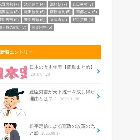
水野忠邦
(7)
清少納言
(4)
源頼朝
(7)
真田幸村
(7)
福沢諭吉
(8)
織田信長
(6)
藤原道長
(5)
西郷どん
(6)
豊臣秀吉
(6)
豊臣秀頼
(6)
近藤勇
(5)
野口英世
(5)
関ヶ原の戦い
(7)
陸奥宗光
(5)
新着エントリー
日本の歴史年表【簡単まとめ】
2018.04.28
豊臣秀吉が天下統一を成し得た
理由とは？！
2026.01.28
松平定信による寛政の改革の光
と影
2025.09.17