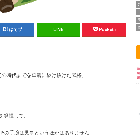
はてブ
LINE
Pocket
1
光の時代までを華麗に駆け抜けた武将、
を発揮して、
たその手腕は見事というほかはありません。