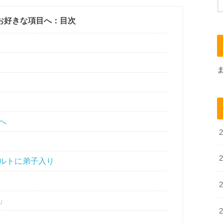
お好きな項目へ：目次
へ
ルトに弟子入り
」