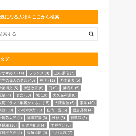
気になる人物をここから検索
タグ
おすすめ！
(14)
フランス
(8)
上杉謙信
(7)
世界の偉人の名言
(40)
中国
(11)
乃木希典
(5)
伊藤博文
(5)
伊達政宗
(8)
刀
(9)
勝海舟
(5)
原敬
(4)
名言
(30)
城
(19)
大久保利通
(6)
大河ドラマ「麒麟がくる」
(15)
大隈重信
(6)
家系
(40)
家紋
(33)
小村寿太郎
(5)
山内一豊
(6)
岩倉具視
(4)
岩崎弥太郎
(4)
徳川家康
(6)
性格
(5)
新島襄
(5)
新撰組
(18)
新渡戸稲造
(4)
木戸孝允
(5)
東郷平八郎
(6)
板垣退助
(5)
毛利元就
(7)