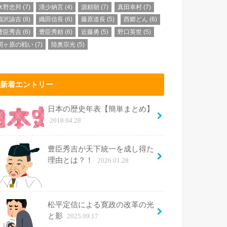
水野忠邦
(7)
清少納言
(4)
源頼朝
(7)
真田幸村
(7)
福沢諭吉
(8)
織田信長
(6)
藤原道長
(5)
西郷どん
(6)
豊臣秀吉
(6)
豊臣秀頼
(6)
近藤勇
(5)
野口英世
(5)
関ヶ原の戦い
(7)
陸奥宗光
(5)
新着エントリー
日本の歴史年表【簡単まとめ】
2018.04.28
豊臣秀吉が天下統一を成し得た
理由とは？！
2026.01.28
松平定信による寛政の改革の光
と影
2025.09.17