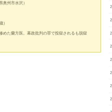
県奥州市水沢）
7歳）
修めた蘭方医。幕政批判の罪で投獄されるも脱獄