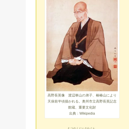
高野長英像 渡辺崋山の弟子、椿椿山により
天保前半頃描かれる。奥州市立高野長英記念
館蔵、重要文化財
出典：Wikipedia
むつのくにいさわぐん