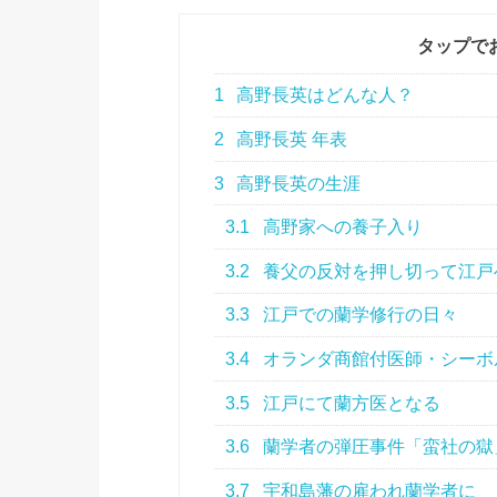
タップで
1
高野長英はどんな人？
2
高野長英 年表
3
高野長英の生涯
3.1
高野家への養子入り
3.2
養父の反対を押し切って江戸
3.3
江戸での蘭学修行の日々
3.4
オランダ商館付医師・シーボ
3.5
江戸にて蘭方医となる
3.6
蘭学者の弾圧事件「蛮社の獄
3.7
宇和島藩の雇われ蘭学者に