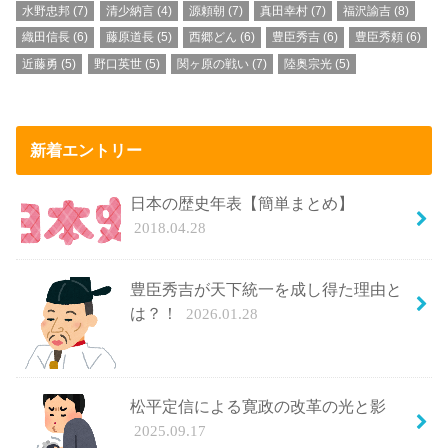
水野忠邦
(7)
清少納言
(4)
源頼朝
(7)
真田幸村
(7)
福沢諭吉
(8)
織田信長
(6)
藤原道長
(5)
西郷どん
(6)
豊臣秀吉
(6)
豊臣秀頼
(6)
近藤勇
(5)
野口英世
(5)
関ヶ原の戦い
(7)
陸奥宗光
(5)
新着エントリー
日本の歴史年表【簡単まとめ】
2018.04.28
豊臣秀吉が天下統一を成し得た理由と
は？！
2026.01.28
松平定信による寛政の改革の光と影
2025.09.17