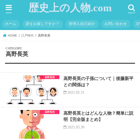
歴史上の人物.com
menu
search
ホーム
誰をお探しですか？
管理人自己紹介
お問い合わせ
HOME
江戸時代
高野長英
高野長英
高野長英
高野長英の子孫について｜後藤新平
との関係は？
2021.05.31
高野長英
高野長英とはどんな人物？簡単に説
明【完全版まとめ】
2021.05.30