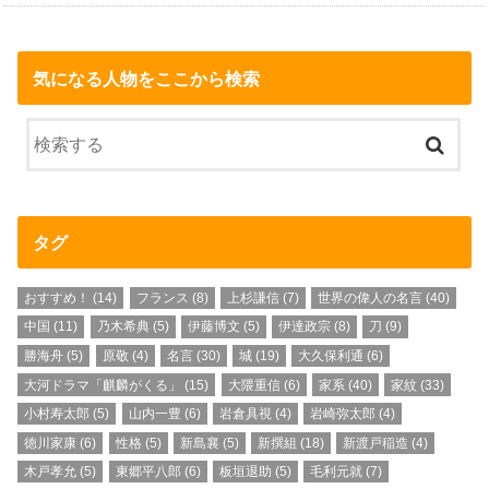
気になる人物をここから検索
タグ
おすすめ！
(14)
フランス
(8)
上杉謙信
(7)
世界の偉人の名言
(40)
中国
(11)
乃木希典
(5)
伊藤博文
(5)
伊達政宗
(8)
刀
(9)
勝海舟
(5)
原敬
(4)
名言
(30)
城
(19)
大久保利通
(6)
大河ドラマ「麒麟がくる」
(15)
大隈重信
(6)
家系
(40)
家紋
(33)
小村寿太郎
(5)
山内一豊
(6)
岩倉具視
(4)
岩崎弥太郎
(4)
徳川家康
(6)
性格
(5)
新島襄
(5)
新撰組
(18)
新渡戸稲造
(4)
木戸孝允
(5)
東郷平八郎
(6)
板垣退助
(5)
毛利元就
(7)