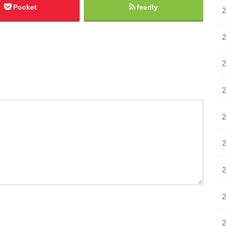
Pocket
feedly