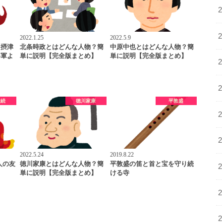
2022.1.25
2022.5.9
「摂津
北条時政とはどんな人物？簡
中原中也とはどんな人物？簡
将軍よ
単に説明【完全版まとめ】
単に説明【完全版まとめ】
兼続
徳川家康
平敦盛
2022.5.24
2019.8.22
人の友
徳川家康とはどんな人物？簡
平敦盛の笛と首と宝を守り続
単に説明【完全版まとめ】
ける寺