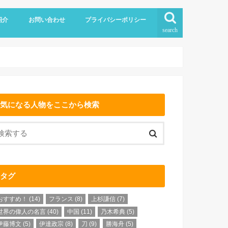
紹介
お問い合わせ
プライバシーポリシー
search
気になる人物をここから検索
タグ
おすすめ！
(14)
フランス
(8)
上杉謙信
(7)
世界の偉人の名言
(40)
中国
(11)
乃木希典
(5)
伊藤博文
(5)
伊達政宗
(8)
刀
(9)
勝海舟
(5)