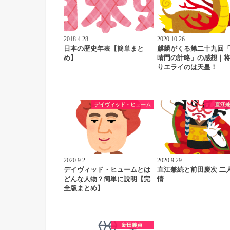
2018.4.28
2020.10.26
日本の歴史年表【簡単まと
麒麟がくる第二十九回
め】
晴門の計略」の感想｜
りエライのは天皇！
デイヴィッド・ヒューム
直江
2020.9.2
2020.9.29
デイヴィッド・ヒュームとは
直江兼続と前田慶次 二
どんな人物？簡単に説明【完
情
全版まとめ】
新田義貞