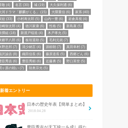
原敬
(4)
名言
(30)
城
(19)
大久保利通
(6)
大河ドラマ「麒麟がくる」
(15)
大隈重信
(6)
家系
(40)
家紋
(33)
小村寿太郎
(5)
山内一豊
(6)
岩倉具視
(4)
岩崎弥太郎
(4)
徳川家康
(6)
性格
(5)
新島襄
(5)
新撰組
(18)
新渡戸稲造
(4)
木戸孝允
(5)
東郷平八郎
(6)
板垣退助
(5)
毛利元就
(7)
水野忠邦
(7)
清少納言
(4)
源頼朝
(7)
真田幸村
(7)
福沢諭吉
(8)
織田信長
(6)
藤原道長
(5)
西郷どん
(6)
豊臣秀吉
(6)
豊臣秀頼
(6)
近藤勇
(5)
野口英世
(5)
関ヶ原の戦い
(7)
陸奥宗光
(5)
新着エントリー
日本の歴史年表【簡単まとめ】
2018.04.28
豊臣秀吉が天下統一を成し得た