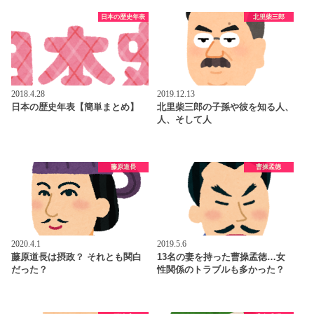
日本の歴史年表
北里柴三郎
2018.4.28
2019.12.13
日本の歴史年表【簡単まとめ】
北里柴三郎の子孫や彼を知る人、
人、そして人
藤原道長
曹操孟徳
2020.4.1
2019.5.6
藤原道長は摂政？ それとも関白
13名の妻を持った曹操孟徳…女
だった？
性関係のトラブルも多かった？