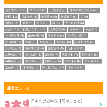
おすすめ！
(14)
フランス
(8)
上杉謙信
(7)
世界の偉人の名言
(40)
中国
(11)
乃木希典
(5)
伊藤博文
(5)
伊達政宗
(8)
刀
(9)
勝海舟
(5)
原敬
(4)
名言
(30)
城
(19)
大久保利通
(6)
大河ドラマ「麒麟がくる」
(15)
大隈重信
(6)
家系
(40)
家紋
(33)
小村寿太郎
(5)
山内一豊
(6)
岩倉具視
(4)
岩崎弥太郎
(4)
徳川家康
(6)
性格
(5)
新島襄
(5)
新撰組
(18)
新渡戸稲造
(4)
木戸孝允
(5)
東郷平八郎
(6)
板垣退助
(5)
毛利元就
(7)
水野忠邦
(7)
清少納言
(4)
源頼朝
(7)
真田幸村
(7)
福沢諭吉
(8)
織田信長
(6)
藤原道長
(5)
西郷どん
(6)
豊臣秀吉
(6)
豊臣秀頼
(6)
近藤勇
(5)
野口英世
(5)
関ヶ原の戦い
(7)
陸奥宗光
(5)
新着エントリー
日本の歴史年表【簡単まとめ】
2018.04.28