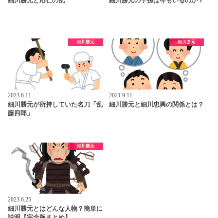
細川勝元と応仁の乱
細川勝元の子孫は今もいるのか？
細川勝元
細川勝元
2023.6.11
2021.9.11
細川勝元が所持していた名刀「乱
細川勝元と細川忠興の関係とは？
藤四郎」
細川勝元
2023.6.25
細川勝元とはどんな人物？簡単に
説明【完全版まとめ】