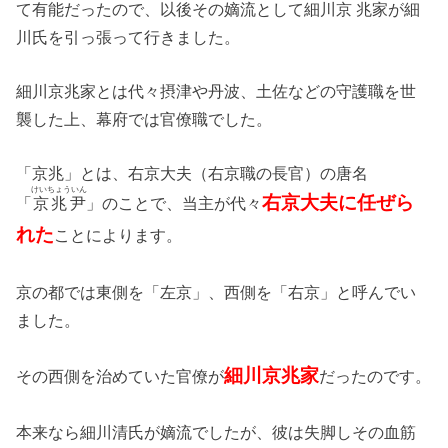
て有能だったので、以後その嫡流として細川
京兆
家が細
川氏を引っ張って行きました。
細川京兆家とは代々摂津や丹波、土佐などの守護職を世
襲した上、幕府では官僚職でした。
「京兆」とは、右京大夫（右京職の長官）の唐名
けいちょういん
右京大夫に任ぜら
「
京兆尹
」のことで、当主が代々
れた
ことによります。
京の都では東側を「左京」、西側を「右京」と呼んでい
ました。
細川京兆家
その西側を治めていた官僚が
だったのです。
本来なら細川清氏が嫡流でしたが、彼は失脚しその血筋