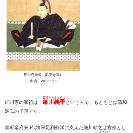
細川勝元像（龍安寺蔵）
出典：Wikipedia
ほそかわよしすえ
細川義季
細川家の家祖は、
という人で、もともとは清和
源氏の子孫です。
室町幕府第3代将軍足利義満に支えた細川頼之は官僚とし
けいちょう