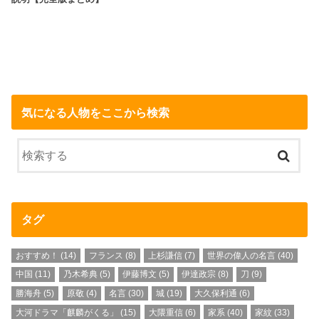
気になる人物をここから検索
タグ
おすすめ！
(14)
フランス
(8)
上杉謙信
(7)
世界の偉人の名言
(40)
中国
(11)
乃木希典
(5)
伊藤博文
(5)
伊達政宗
(8)
刀
(9)
勝海舟
(5)
原敬
(4)
名言
(30)
城
(19)
大久保利通
(6)
大河ドラマ「麒麟がくる」
(15)
大隈重信
(6)
家系
(40)
家紋
(33)