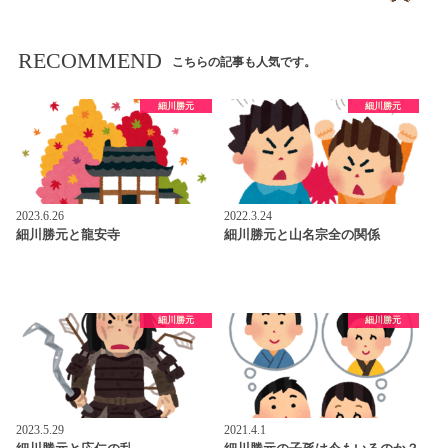
RECOMMEND
こちらの記事も人気です。
細川勝元
細川勝元
2023.6.26
2022.3.24
細川勝元と龍安寺
細川勝元と山名宗全の関係
細川勝元
細川勝元
2023.5.29
2021.4.1