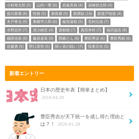
小村寿太郎
(5)
山内一豊
(6)
岩倉具視
(4)
岩崎弥太郎
(4)
徳川家康
(6)
性格
(5)
新島襄
(5)
新撰組
(18)
新渡戸稲造
(4)
木戸孝允
(5)
東郷平八郎
(6)
板垣退助
(5)
毛利元就
(7)
水野忠邦
(7)
清少納言
(4)
源頼朝
(7)
真田幸村
(7)
福沢諭吉
(8)
織田信長
(6)
藤原道長
(5)
西郷どん
(6)
豊臣秀吉
(6)
豊臣秀頼
(6)
近藤勇
(5)
野口英世
(5)
関ヶ原の戦い
(7)
陸奥宗光
(5)
新着エントリー
日本の歴史年表【簡単まとめ】
2018.04.28
豊臣秀吉が天下統一を成し得た理由と
は？！
2026.01.28