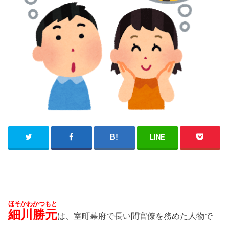
LINE
ほそかわかつもと
細川勝元
は、室町幕府で長い間官僚を務めた人物で