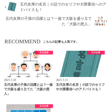
五代友厚の名言｜小説でのセリフや大隈重信へのア
ドバイスも！
五代友厚の子孫の活躍とは？一族で大阪を盛り立て
た「大阪の恩人」
RECOMMEND
こちらの記事も人気です。
五代友厚
五代友厚
2021.5.10
2021.5.11
五代友厚の子孫の活躍とは？一族
五代友厚の名言｜小説でのセリフ
で大阪を盛り立てた「大阪の恩
や大隈重信へのアドバイスも！
人」
五代友厚