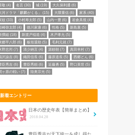
原敬
(4)
名言
(30)
城
(19)
大久保利通
(6)
大河ドラマ「麒麟がくる」
(15)
大隈重信
(6)
家系
(40)
家紋
(33)
小村寿太郎
(5)
山内一豊
(6)
岩倉具視
(4)
岩崎弥太郎
(4)
徳川家康
(6)
性格
(5)
新島襄
(5)
新撰組
(18)
新渡戸稲造
(4)
木戸孝允
(5)
東郷平八郎
(6)
板垣退助
(5)
毛利元就
(7)
水野忠邦
(7)
清少納言
(4)
源頼朝
(7)
真田幸村
(7)
福沢諭吉
(8)
織田信長
(6)
藤原道長
(5)
西郷どん
(6)
豊臣秀吉
(6)
豊臣秀頼
(6)
近藤勇
(5)
野口英世
(5)
関ヶ原の戦い
(7)
陸奥宗光
(5)
新着エントリー
日本の歴史年表【簡単まとめ】
2018.04.28
豊臣秀吉が天下統一を成し得た