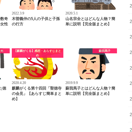
2022.3.9
2020.5.1
の数奇
木曽義仲の5人の子供と子孫
山名宗全とはどんな人物？簡
の女性
の行方
単に説明【完全版まとめ】
家光
【麒麟がくる】感想・あらすじまと
蘇我馬子
め
2020.4.20
2019.9.9
た徳
麒麟がくる第十四回「聖徳寺
蘇我馬子とはどんな人物？簡
の会見」【あらすじ簡単まと
単に説明【完全版まとめ】
め】