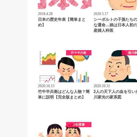
2018.4.28
2020.5.17
日本の歴史年表【簡単まと
シーボルトの子孫たち
め】
な運命…娘は日本人初
産婦人科医
竹中半兵衛
徳川
2020.10.15
2020.10.31
竹中半兵衛はどんな人物？簡
2人の天下人の血を引い
単に説明【完全版まとめ】
川家光の家系図
上杉景勝