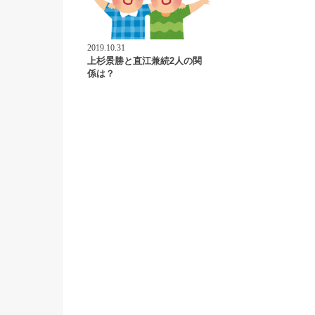
2019.10.31
上杉景勝と直江兼続2人の関
係は？