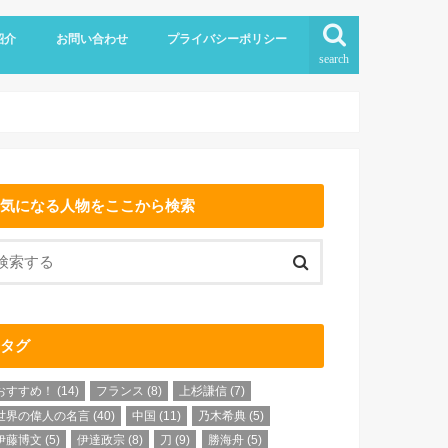
紹介
お問い合わせ
プライバシーポリシー
search
気になる人物をここから検索
タグ
おすすめ！
(14)
フランス
(8)
上杉謙信
(7)
世界の偉人の名言
(40)
中国
(11)
乃木希典
(5)
伊藤博文
(5)
伊達政宗
(8)
刀
(9)
勝海舟
(5)