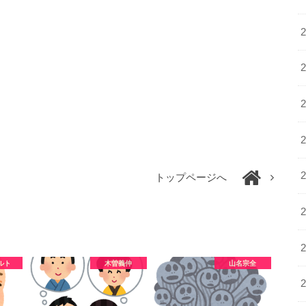
トップページへ
ルト
木曽義仲
山名宗全