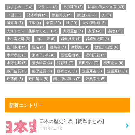
おすすめ！
(14)
フランス
(8)
上杉謙信
(7)
世界の偉人の名言
(40)
中国
(11)
乃木希典
(5)
伊藤博文
(5)
伊達政宗
(8)
刀
(9)
勝海舟
(5)
原敬
(4)
名言
(30)
城
(19)
大久保利通
(6)
大河ドラマ「麒麟がくる」
(15)
大隈重信
(6)
家系
(40)
家紋
(33)
小村寿太郎
(5)
山内一豊
(6)
岩倉具視
(4)
岩崎弥太郎
(4)
徳川家康
(6)
性格
(5)
新島襄
(5)
新撰組
(18)
新渡戸稲造
(4)
木戸孝允
(5)
東郷平八郎
(6)
板垣退助
(5)
毛利元就
(7)
水野忠邦
(7)
清少納言
(4)
源頼朝
(7)
真田幸村
(7)
福沢諭吉
(8)
織田信長
(6)
藤原道長
(5)
西郷どん
(6)
豊臣秀吉
(6)
豊臣秀頼
(6)
近藤勇
(5)
野口英世
(5)
関ヶ原の戦い
(7)
陸奥宗光
(5)
新着エントリー
日本の歴史年表【簡単まとめ】
2018.04.28