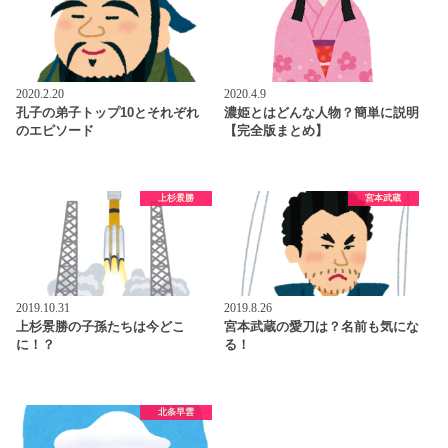
2020.2.20
2020.4.9
孔子の弟子トップ10とそれぞれ
濃姫とはどんな人物？簡単に説明
のエピソード
【完全版まとめ】
上杉景勝
宮本武蔵
2019.10.31
2019.8.26
上杉景勝の子孫たちは今どこ
宮本武蔵の愛刀は？名前も気にな
に！？
る！
北条早雲