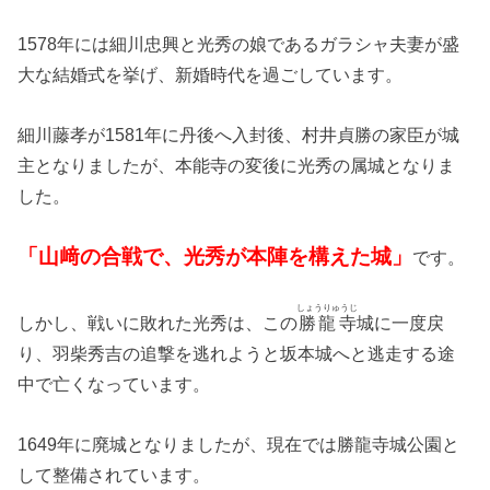
1578年には細川忠興と光秀の娘であるガラシャ夫妻が盛
大な結婚式を挙げ、新婚時代を過ごしています。
細川藤孝が1581年に丹後へ入封後、村井貞勝の家臣が城
主となりましたが、本能寺の変後に光秀の属城となりま
した。
「山﨑の合戦で、光秀が本陣を構えた城」
です。
しょうりゅうじ
しかし、戦いに敗れた光秀は、この
勝龍寺
城に一度戻
り、羽柴秀吉の追撃を逃れようと坂本城へと逃走する途
中で亡くなっています。
1649年に廃城となりましたが、現在では勝龍寺城公園と
して整備されています。