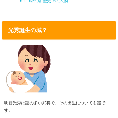
6.2
時代別 歴史上の人物
光秀誕生の城？
明智光秀は謎の多い武将で、その出生についても謎で
す。