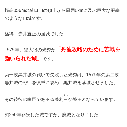
標高356mの猪口山の頂上から周囲8kmに及ぶ巨大な要塞
のような山城です。
猛将・赤井直正の居城でした。
「丹波攻略のために苦戦を
1575年、総大将の光秀が
強いられた城」
です。
第一次黒井城の戦いで失敗した光秀は、1579年の第二次
黒井城の戦いを慎重に攻め、黒井城を落城させました。
としみつ
その後彼の家臣である斎藤
利三
が城主となっています。
約250年存続した城ですが、廃城となりました。