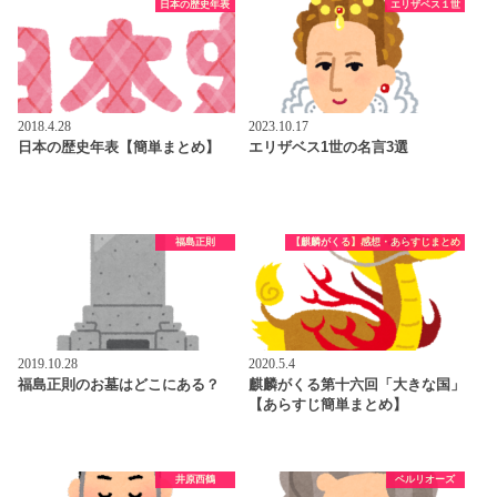
日本の歴史年表
エリザベス１世
2018.4.28
2023.10.17
日本の歴史年表【簡単まとめ】
エリザベス1世の名言3選
福島正則
【麒麟がくる】感想・あらすじまとめ
2019.10.28
2020.5.4
福島正則のお墓はどこにある？
麒麟がくる第十六回「大きな国」
【あらすじ簡単まとめ】
井原西鶴
ベルリオーズ