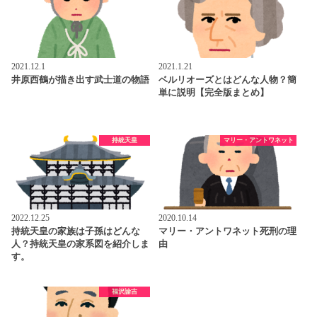
2021.12.1
2021.1.21
井原西鶴が描き出す武士道の物語
ベルリオーズとはどんな人物？簡
単に説明【完全版まとめ】
持統天皇
マリー・アントワネット
2022.12.25
2020.10.14
持統天皇の家族は子孫はどんな
マリー・アントワネット死刑の理
人？持統天皇の家系図を紹介しま
由
す。
福沢諭吉