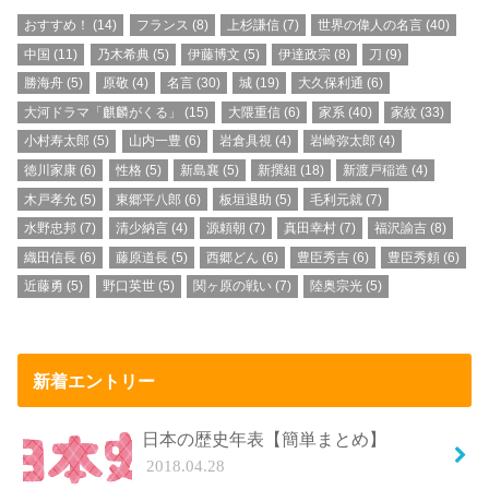
おすすめ！
(14)
フランス
(8)
上杉謙信
(7)
世界の偉人の名言
(40)
中国
(11)
乃木希典
(5)
伊藤博文
(5)
伊達政宗
(8)
刀
(9)
勝海舟
(5)
原敬
(4)
名言
(30)
城
(19)
大久保利通
(6)
大河ドラマ「麒麟がくる」
(15)
大隈重信
(6)
家系
(40)
家紋
(33)
小村寿太郎
(5)
山内一豊
(6)
岩倉具視
(4)
岩崎弥太郎
(4)
徳川家康
(6)
性格
(5)
新島襄
(5)
新撰組
(18)
新渡戸稲造
(4)
木戸孝允
(5)
東郷平八郎
(6)
板垣退助
(5)
毛利元就
(7)
水野忠邦
(7)
清少納言
(4)
源頼朝
(7)
真田幸村
(7)
福沢諭吉
(8)
織田信長
(6)
藤原道長
(5)
西郷どん
(6)
豊臣秀吉
(6)
豊臣秀頼
(6)
近藤勇
(5)
野口英世
(5)
関ヶ原の戦い
(7)
陸奥宗光
(5)
新着エントリー
日本の歴史年表【簡単まとめ】
2018.04.28