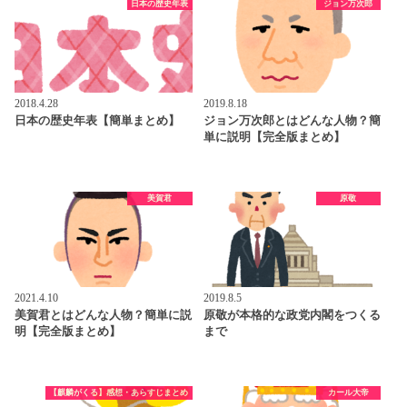
日本の歴史年表
ジョン万次郎
2018.4.28
2019.8.18
日本の歴史年表【簡単まとめ】
ジョン万次郎とはどんな人物？簡
単に説明【完全版まとめ】
美賀君
原敬
2021.4.10
2019.8.5
美賀君とはどんな人物？簡単に説
原敬が本格的な政党内閣をつくる
明【完全版まとめ】
まで
【麒麟がくる】感想・あらすじまとめ
カール大帝