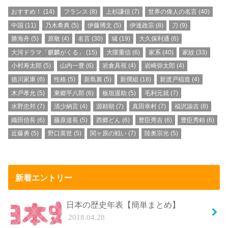
おすすめ！
(14)
フランス
(8)
上杉謙信
(7)
世界の偉人の名言
(40)
中国
(11)
乃木希典
(5)
伊藤博文
(5)
伊達政宗
(8)
刀
(9)
勝海舟
(5)
原敬
(4)
名言
(30)
城
(19)
大久保利通
(6)
大河ドラマ「麒麟がくる」
(15)
大隈重信
(6)
家系
(40)
家紋
(33)
小村寿太郎
(5)
山内一豊
(6)
岩倉具視
(4)
岩崎弥太郎
(4)
徳川家康
(6)
性格
(5)
新島襄
(5)
新撰組
(18)
新渡戸稲造
(4)
木戸孝允
(5)
東郷平八郎
(6)
板垣退助
(5)
毛利元就
(7)
水野忠邦
(7)
清少納言
(4)
源頼朝
(7)
真田幸村
(7)
福沢諭吉
(8)
織田信長
(6)
藤原道長
(5)
西郷どん
(6)
豊臣秀吉
(6)
豊臣秀頼
(6)
近藤勇
(5)
野口英世
(5)
関ヶ原の戦い
(7)
陸奥宗光
(5)
新着エントリー
日本の歴史年表【簡単まとめ】
2018.04.28