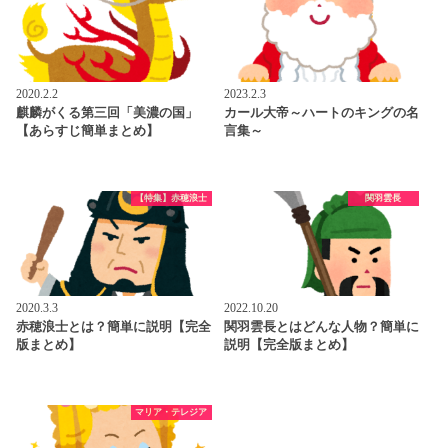
2020.2.2
2023.2.3
麒麟がくる第三回「美濃の国」
カール大帝～ハートのキングの名
【あらすじ簡単まとめ】
言集～
【特集】赤穂浪士
関羽雲長
2020.3.3
2022.10.20
赤穂浪士とは？簡単に説明【完全
関羽雲長とはどんな人物？簡単に
版まとめ】
説明【完全版まとめ】
マリア・テレジア