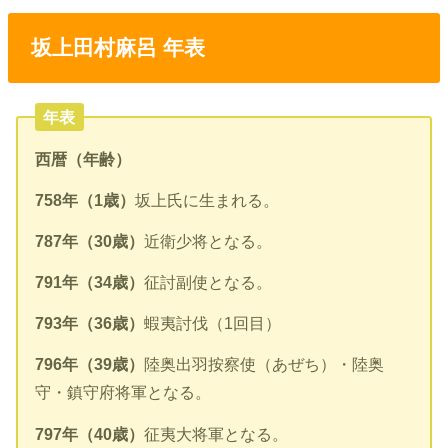
坂上田村麻呂 年表
年表
西暦（年齢）
758年（1歳）
坂上氏に生まれる。
787年（30歳）
近衛少将となる。
791年（34歳）
征討副使となる。
793年（36歳）
蝦夷討伐（1回目）
796年（39歳）
陸奥出羽按察使（あぜち）・陸奥
守・鎮守府将軍となる。
797年（40歳）
征夷大将軍となる。