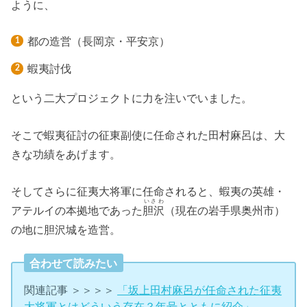
ように、
都の造営（長岡京・平安京）
蝦夷討伐
という二大プロジェクトに力を注いでいました。
そこで蝦夷征討の征東副使に任命された田村麻呂は、大
きな功績をあげます。
そしてさらに征夷大将軍に任命されると、蝦夷の英雄・
いさわ
アテルイの本拠地であった
胆沢
（現在の岩手県奥州市）
の地に胆沢城を造営。
合わせて読みたい
関連記事 ＞＞＞＞
「坂上田村麻呂が任命された征夷
大将軍とはどういう存在？年号とともに紹介」