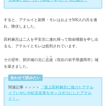
すると、アテルイと副将・モレはおよそ500人の兵を連
れ、降伏しました。
田村麻呂は二人を平安京に連れ帰って助命嘆願を申し出
るも、アテルイとモレは処刑されています。
しわ
その翌年、胆沢城の北に
志波
（現在の岩手県盛岡市）城
を築きました。
合わせて読みたい
関連記事 ＞＞＞＞
「坂上田村麻呂に負けたアテル
イ？いやいや紀古佐美をボッコボコにしたアテル
イ！」