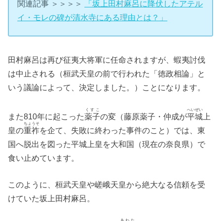
関連記事 ＞＞＞＞
「坂上田村麻呂に降伏したアテル
イ・モレの碑が清水寺にある理由とは？」
田村麻呂は再び征夷大将軍に任命されますが、蝦夷討伐
は中止される（桓武天皇の前で行われた「徳政相論」と
いう議論によって、決定しました。）ことになります。
くすこ
へいぜい
また810年に起こった
薬子
の変（藤原薬子・仲成が
平城
上
ちょうそ
皇の
重祚
を企て、失敗に終わった事件のこと）では、東
国へ脱出を図った平城上皇を大和国（現在の奈良県）で
食い止めています。
このように、桓武天皇や嵯峨天皇から絶大なる信頼を受
けていた坂上田村麻呂。
あわた