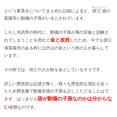
せっこうしょう
という家系をについてまとめた記録によると、
浙江省
の
富陽市に劉備の子孫がいるとされています。
しかし光武帝の時代に、劉備の子孫が蜀の宗族と誤解さ
金と改姓
れてしまうことを恐れて
したため、今でも浙江
省富陽市のある村には沢山の金という姓の人が暮らして
います。
その村では、殆どの人が姓を金としているそうです。
詳しい歴史的な記述が無く、様々な歴史的な混乱も合っ
たため歴史書で劉備玄徳の子孫を正しくたどることはで
誰が劉備の子孫なのかは分からな
きず、はっきりと
い
状態なのです。