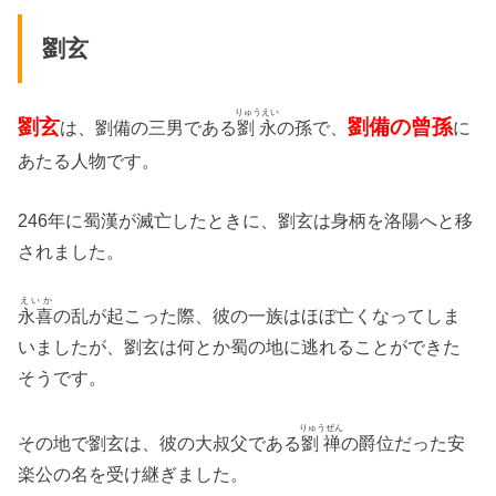
劉玄
りゅうえい
劉玄
劉備の曾孫
は、劉備の三男である
劉永
の孫で、
に
あたる人物です。
246年に蜀漢が滅亡したときに、劉玄は身柄を洛陽へと移
されました。
えいか
永喜
の乱が起こった際、彼の一族はほぼ亡くなってしま
いましたが、劉玄は何とか蜀の地に逃れることができた
そうです。
りゅうぜん
その地で劉玄は、彼の大叔父である
劉禅
の爵位だった安
楽公の名を受け継ぎました。