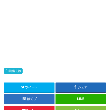
劉備玄徳
ツイート
シェア
はてブ
LINE