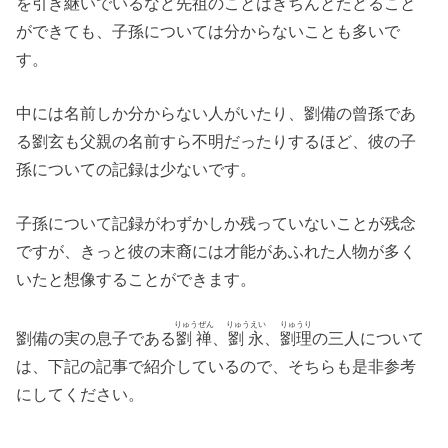
を引き継いでいるなど先祖のことはきちんとたどること
ができても、子孫については分からないことも多いで
す。
中には名前しか分からない人がいたり、劉備の曾孫であ
る劉玄も父親の名前すら不明だったりするほど、彼の子
孫についての記録は少ないです。
子孫について記録がわずかしか残っていないことが残念
ですが、きっと彼の末裔には才能があふれた人物が多く
いたと想像することができます。
りゅうぜん
りゅうえい
りゅうり
劉備の実の息子である
劉禅
、
劉永
、
劉理
の三人について
は、下記の記事で紹介しているので、そちらも是非参考
にしてください。