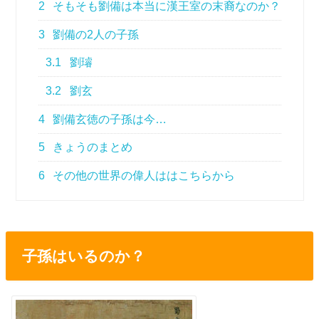
2
そもそも劉備は本当に漢王室の末裔なのか？
3
劉備の2人の子孫
3.1
劉璿
3.2
劉玄
4
劉備玄徳の子孫は今…
5
きょうのまとめ
6
その他の世界の偉人ははこちらから
子孫はいるのか？