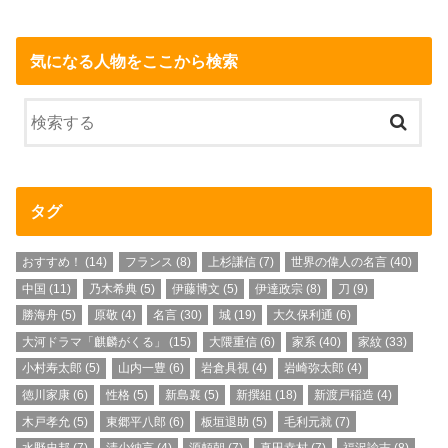
気になる人物をここから検索
タグ
おすすめ！
(14)
フランス
(8)
上杉謙信
(7)
世界の偉人の名言
(40)
中国
(11)
乃木希典
(5)
伊藤博文
(5)
伊達政宗
(8)
刀
(9)
勝海舟
(5)
原敬
(4)
名言
(30)
城
(19)
大久保利通
(6)
大河ドラマ「麒麟がくる」
(15)
大隈重信
(6)
家系
(40)
家紋
(33)
小村寿太郎
(5)
山内一豊
(6)
岩倉具視
(4)
岩崎弥太郎
(4)
徳川家康
(6)
性格
(5)
新島襄
(5)
新撰組
(18)
新渡戸稲造
(4)
木戸孝允
(5)
東郷平八郎
(6)
板垣退助
(5)
毛利元就
(7)