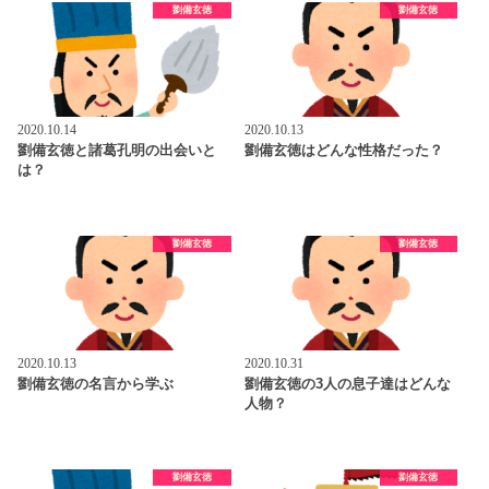
劉備玄徳
劉備玄徳
2020.10.14
2020.10.13
劉備玄徳と諸葛孔明の出会いと
劉備玄徳はどんな性格だった？
は？
劉備玄徳
劉備玄徳
2020.10.13
2020.10.31
劉備玄徳の名言から学ぶ
劉備玄徳の3人の息子達はどんな
人物？
劉備玄徳
劉備玄徳