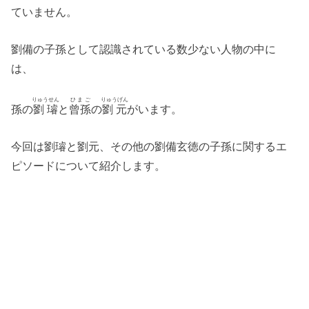
ていません。
劉備の子孫として認識されている数少ない人物の中に
は、
りゅうせん
ひまご
りゅうげん
孫の
劉璿
と
曾孫
の
劉元
がいます。
今回は劉璿と劉元、その他の劉備玄徳の子孫に関するエ
ピソードについて紹介します。