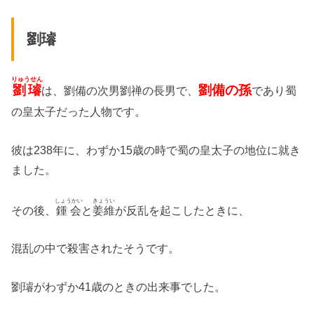
劉璿
りゅうせん
劉璿
劉備の孫
は、劉備の次男劉禅の長男で、
であり蜀
の皇太子だった人物です。
彼は238年に、わずか15歳の時で蜀の皇太子の地位に就き
ました。
しょうかい
きょうい
その後、
鍾会
と
姜維
が反乱を起こしたときに、
混乱の中で殺害されたそうです。
劉璿がわずか41歳のときの出来事でした。