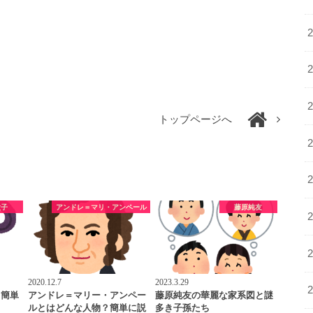
トップページへ
太子
アンドレ＝マリ・アンペール
藤原純友
2020.12.7
2023.3.29
？簡単
アンドレ＝マリー・アンペー
藤原純友の華麗な家系図と謎
】
ルとはどんな人物？簡単に説
多き子孫たち