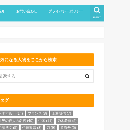
紹介
お問い合わせ
プライバシーポリシー
search
気になる人物をここから検索
タグ
おすすめ！
(14)
フランス
(8)
上杉謙信
(7)
世界の偉人の名言
(40)
中国
(11)
乃木希典
(5)
伊藤博文
(5)
伊達政宗
(8)
刀
(9)
勝海舟
(5)