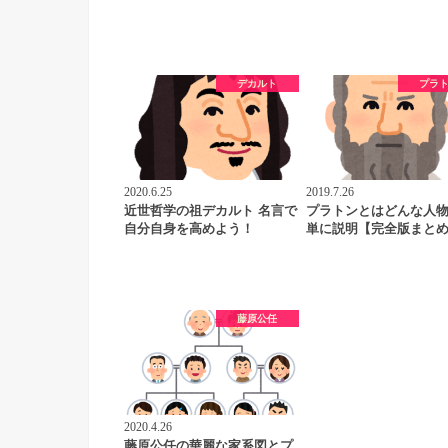
デカルト
プラ
2020.6.25
2019.7.26
近世哲学の祖デカルト 名言で
プラトンとはどんな人
自分自身を高めよう！
単に説明【完全版まと
藤原公任
2020.4.26
藤原公任の華麗な家系図とプ