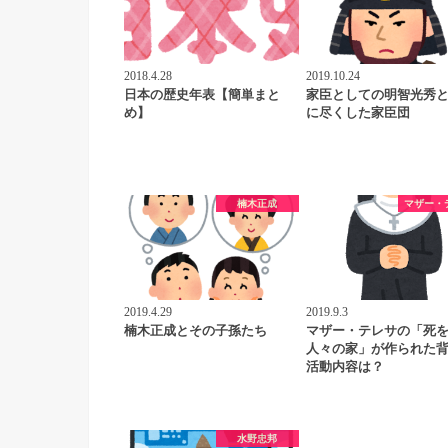
2018.4.28
2019.10.24
日本の歴史年表【簡単まと
家臣としての明智光秀
め】
に尽くした家臣団
楠木正成
マザー・
2019.4.29
2019.9.3
楠木正成とその子孫たち
マザー・テレサの「死
人々の家」が作られた
活動内容は？
水野忠邦