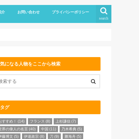
紹介
お問い合わせ
プライバシーポリシー
search
気になる人物をここから検索
タグ
おすすめ！
(14)
フランス
(8)
上杉謙信
(7)
世界の偉人の名言
(40)
中国
(11)
乃木希典
(5)
伊藤博文
(5)
伊達政宗
(8)
刀
(9)
勝海舟
(5)