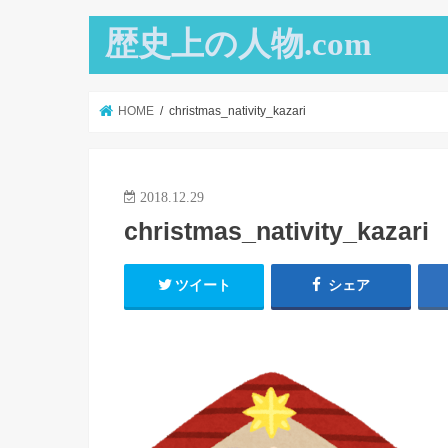
歴史上の人物.com
HOME
christmas_nativity_kazari
2018.12.29
christmas_nativity_kazari
ツイート
シェア