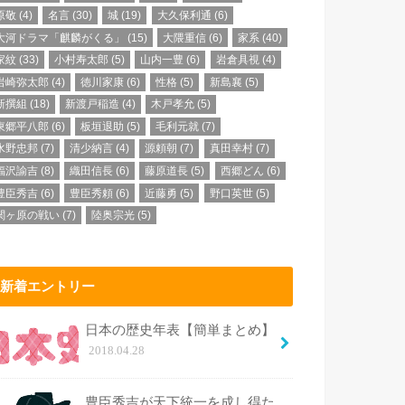
原敬
(4)
名言
(30)
城
(19)
大久保利通
(6)
大河ドラマ「麒麟がくる」
(15)
大隈重信
(6)
家系
(40)
家紋
(33)
小村寿太郎
(5)
山内一豊
(6)
岩倉具視
(4)
岩崎弥太郎
(4)
徳川家康
(6)
性格
(5)
新島襄
(5)
新撰組
(18)
新渡戸稲造
(4)
木戸孝允
(5)
東郷平八郎
(6)
板垣退助
(5)
毛利元就
(7)
水野忠邦
(7)
清少納言
(4)
源頼朝
(7)
真田幸村
(7)
福沢諭吉
(8)
織田信長
(6)
藤原道長
(5)
西郷どん
(6)
豊臣秀吉
(6)
豊臣秀頼
(6)
近藤勇
(5)
野口英世
(5)
関ヶ原の戦い
(7)
陸奥宗光
(5)
新着エントリー
日本の歴史年表【簡単まとめ】
2018.04.28
豊臣秀吉が天下統一を成し得た