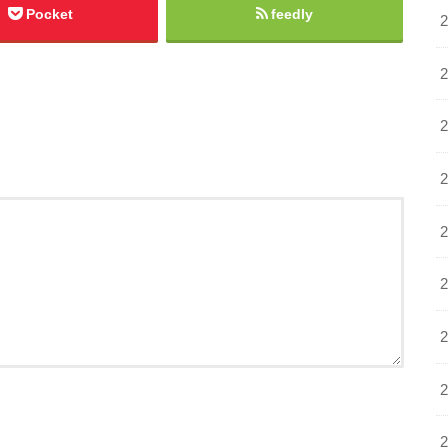
Pocket
feedly