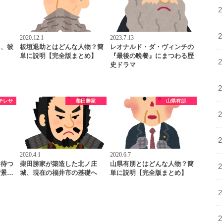
2020.12.1
2023.7.13
と、彼
板垣退助とはどんな人物？簡
レオナルド・ダ・ヴィンチの
単に説明【完全版まとめ】
『最後の晩餐』にまつわる歴
史ドラマ
テレサ
柴田勝家
山県有朋
2020.4.1
2020.6.7
を待つ
柴田勝家が築造した北ノ庄
山県有朋とはどんな人物？簡
背景…
城、現在の福井市の基礎へ
単に説明【完全版まとめ】