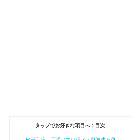
タップでお好きな項目へ：目次
1
松平定信、天明の大飢饉から白河藩を救う