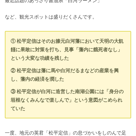
最近話題のあっさり醤油系「白河ラーメン」
など、観光スポットは盛りだくさんです。
① 松平定信はそのお膝元白河藩において天明の大飢
饉に果敢に対策を打ち、見事「藩内に餓死者なし」
という大変な功績を残した
② 松平定信は藩に馬や白河だるまなどの産業を興
し、藩内の経済を潤した
③ 松平定信が白河に造営した南湖公園には「身分の
垣根なくみんなで楽しんで」という意図がこめられ
ていた
一度、地元の英君「松平定信」の息づかいをしのんで足