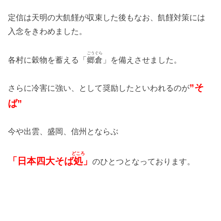
定信は天明の大飢饉が収束した後もなお、飢饉対策には
入念をきわめました。
ごうぐら
各村に穀物を蓄える「
郷倉
」を備えさせました。
”そ
さらに冷害に強い、として奨励したといわれるのが
ば”
今や出雲、盛岡、信州とならぶ
どころ
「日本四大そば
処
」
のひとつとなっております。