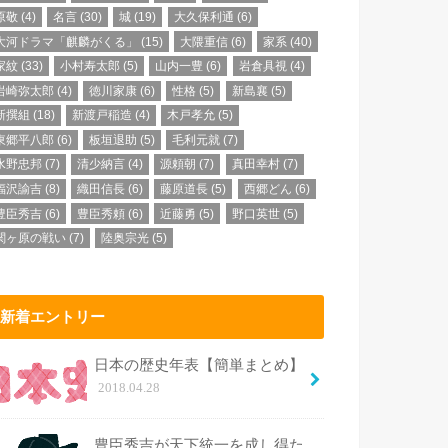
原敬
(4)
名言
(30)
城
(19)
大久保利通
(6)
大河ドラマ「麒麟がくる」
(15)
大隈重信
(6)
家系
(40)
家紋
(33)
小村寿太郎
(5)
山内一豊
(6)
岩倉具視
(4)
岩崎弥太郎
(4)
徳川家康
(6)
性格
(5)
新島襄
(5)
新撰組
(18)
新渡戸稲造
(4)
木戸孝允
(5)
東郷平八郎
(6)
板垣退助
(5)
毛利元就
(7)
水野忠邦
(7)
清少納言
(4)
源頼朝
(7)
真田幸村
(7)
福沢諭吉
(8)
織田信長
(6)
藤原道長
(5)
西郷どん
(6)
豊臣秀吉
(6)
豊臣秀頼
(6)
近藤勇
(5)
野口英世
(5)
関ヶ原の戦い
(7)
陸奥宗光
(5)
新着エントリー
日本の歴史年表【簡単まとめ】
2018.04.28
豊臣秀吉が天下統一を成し得た