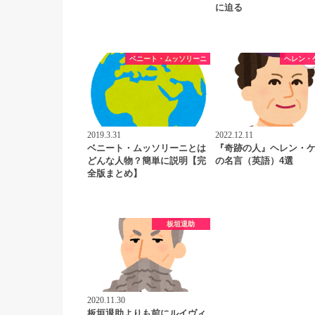
に迫る
ベニート・ムッソリーニ
ヘレン・
2019.3.31
2022.12.11
ベニート・ムッソリーニとは
『奇跡の人』ヘレン・
どんな人物？簡単に説明【完
の名言（英語）4選
全版まとめ】
板垣退助
2020.11.30
板垣退助よりも前にルイヴィ