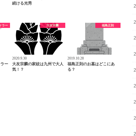
続ける光秀
ケラー
大友宗麟
福島正則
2020.9.30
2019.10.28
ケラー
大友宗麟の家紋は九州で大人
福島正則のお墓はどこにあ
気！？
る？