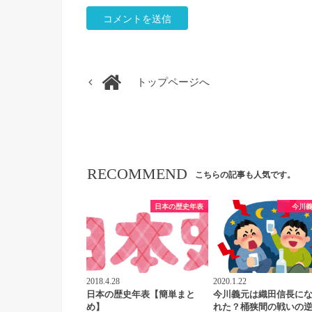
トップページへ
RECOMMEND
こちらの記事も人気です。
日本の歴史年表
今川
2018.4.28
2020.1.22
日本の歴史年表【簡単まと
今川義元は織田信長に
め】
れた？桶狭間の戦いの