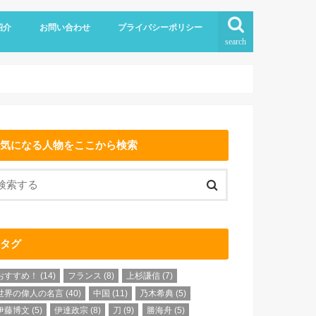
紹介
お問い合わせ
プライバシーポリシー
search
気になる人物をここから検索
タグ
おすすめ！
(14)
フランス
(8)
上杉謙信
(7)
世界の偉人の名言
(40)
中国
(11)
乃木希典
(5)
伊藤博文
(5)
伊達政宗
(8)
刀
(9)
勝海舟
(5)