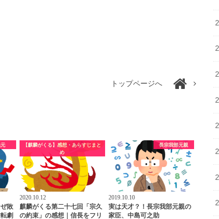
トップページへ
義元
【麒麟がくる】感想・あらすじまと
長宗我部元親
め
2020.10.12
2019.10.10
なぜ敗
麒麟がくる第二十七回「宗久
実は天才？！長宗我部元親の
逆転劇
の約束」の感想｜信長をフリ
家臣、中島可之助