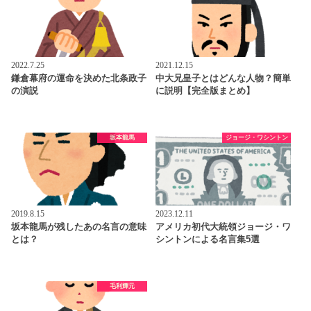
2022.7.25
2021.12.15
鎌倉幕府の運命を決めた北条政子
中大兄皇子とはどんな人物？簡単
の演説
に説明【完全版まとめ】
坂本龍馬
ジョージ・ワシントン
2019.8.15
2023.12.11
坂本龍馬が残したあの名言の意味
アメリカ初代大統領ジョージ・ワ
とは？
シントンによる名言集5選
毛利輝元