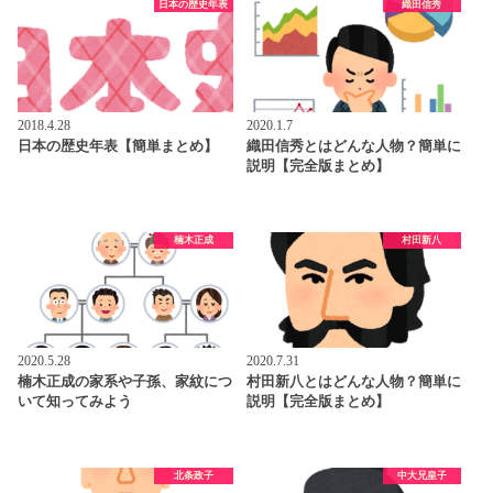
日本の歴史年表
織田信秀
2018.4.28
2020.1.7
日本の歴史年表【簡単まとめ】
織田信秀とはどんな人物？簡単に
説明【完全版まとめ】
楠木正成
村田新八
2020.5.28
2020.7.31
楠木正成の家系や子孫、家紋につ
村田新八とはどんな人物？簡単に
いて知ってみよう
説明【完全版まとめ】
北条政子
中大兄皇子