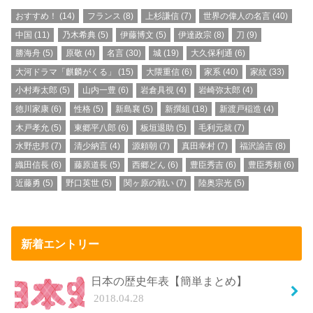
おすすめ！
(14)
フランス
(8)
上杉謙信
(7)
世界の偉人の名言
(40)
中国
(11)
乃木希典
(5)
伊藤博文
(5)
伊達政宗
(8)
刀
(9)
勝海舟
(5)
原敬
(4)
名言
(30)
城
(19)
大久保利通
(6)
大河ドラマ「麒麟がくる」
(15)
大隈重信
(6)
家系
(40)
家紋
(33)
小村寿太郎
(5)
山内一豊
(6)
岩倉具視
(4)
岩崎弥太郎
(4)
徳川家康
(6)
性格
(5)
新島襄
(5)
新撰組
(18)
新渡戸稲造
(4)
木戸孝允
(5)
東郷平八郎
(6)
板垣退助
(5)
毛利元就
(7)
水野忠邦
(7)
清少納言
(4)
源頼朝
(7)
真田幸村
(7)
福沢諭吉
(8)
織田信長
(6)
藤原道長
(5)
西郷どん
(6)
豊臣秀吉
(6)
豊臣秀頼
(6)
近藤勇
(5)
野口英世
(5)
関ヶ原の戦い
(7)
陸奥宗光
(5)
新着エントリー
日本の歴史年表【簡単まとめ】
2018.04.28