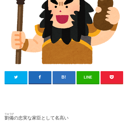
LINE
りゅうび
劉備
の忠実な家臣として名高い