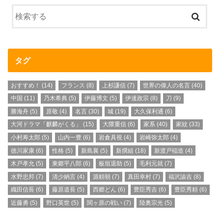
タグ
おすすめ！
(14)
フランス
(8)
上杉謙信
(7)
世界の偉人の名言
(40)
中国
(11)
乃木希典
(5)
伊藤博文
(5)
伊達政宗
(8)
刀
(9)
勝海舟
(5)
原敬
(4)
名言
(30)
城
(19)
大久保利通
(6)
大河ドラマ「麒麟がくる」
(15)
大隈重信
(6)
家系
(40)
家紋
(33)
小村寿太郎
(5)
山内一豊
(6)
岩倉具視
(4)
岩崎弥太郎
(4)
徳川家康
(6)
性格
(5)
新島襄
(5)
新撰組
(18)
新渡戸稲造
(4)
木戸孝允
(5)
東郷平八郎
(6)
板垣退助
(5)
毛利元就
(7)
水野忠邦
(7)
清少納言
(4)
源頼朝
(7)
真田幸村
(7)
福沢諭吉
(8)
織田信長
(6)
藤原道長
(5)
西郷どん
(6)
豊臣秀吉
(6)
豊臣秀頼
(6)
近藤勇
(5)
野口英世
(5)
関ヶ原の戦い
(7)
陸奥宗光
(5)