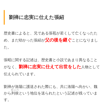
劉禅に忠実に仕えた張紹
歴史書によると、兄である張苞が若くして亡くなったた
父の後を継ぐ
め、まだ幼かった張紹が
ことになりまし
た。
張昭に関する記述は、歴史書と小説であまり異なること
劉禅に忠実に仕えて出世をした
がなく、
人物として
伝えられています。
劉禅が洛陽に護送された際にも、共に洛陽へ向かい、魏
れっこう
から
列侯
という地位を送られたという記述が残っていま
す。