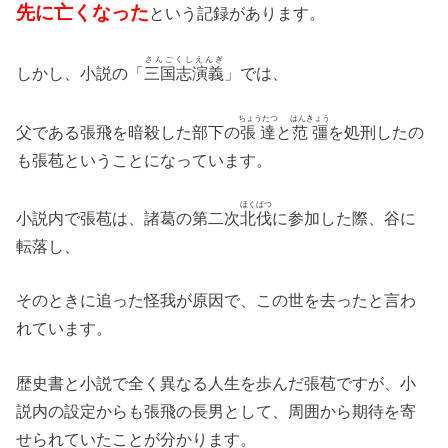
先に亡くなった
という記録があります。
さんごくしえんぎ
しかし、小説の「
三国志演義
」では、
ちょうたつ
はんきょう
父である張飛を暗殺した部下の
張達
と
范彊
を処刑したの
も張苞ということになっています。
ほくばつ
小説内で張苞は、諸葛の第二次
北伐
に参加した際、谷に
転落し、
そのときに追った怪我が原因で、この世を去ったと言わ
れています。
歴史書と小説で全く異なる人生を歩んだ張苞ですが、小
説内の設定からも張飛の長男として、周囲から期待を寄
せられていたことが分かります。