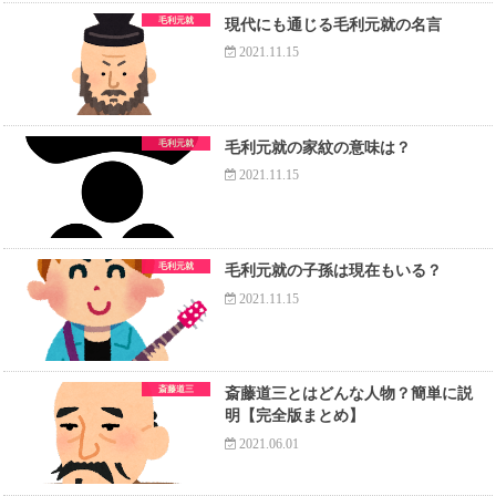
毛利元就
現代にも通じる毛利元就の名言
2021.11.15
毛利元就
毛利元就の家紋の意味は？
2021.11.15
毛利元就
毛利元就の子孫は現在もいる？
2021.11.15
斎藤道三
斎藤道三とはどんな人物？簡単に説
明【完全版まとめ】
2021.06.01