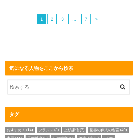
1
2
3
…
7
>
気になる人物をここから検索
タグ
おすすめ！
(14)
フランス
(8)
上杉謙信
(7)
世界の偉人の名言
(40)