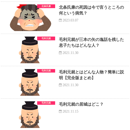
北条氏康
北条氏康の死因は今で言うところの
何という病気？
2023.03.07
毛利元就
毛利元就が三本の矢の逸話を残した
息子たちはどんな人？
2021.11.30
毛利元就
毛利元就とはどんな人物？簡単に説
明【完全版まとめ】
2021.11.30
毛利元就
毛利元就の居城はどこ？
2021.11.15