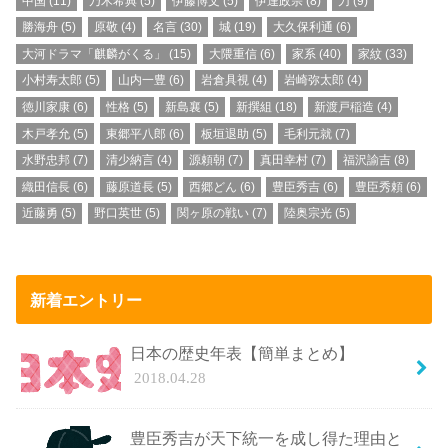
中国
(11)
乃木希典
(5)
伊藤博文
(5)
伊達政宗
(8)
刀
(9)
勝海舟
(5)
原敬
(4)
名言
(30)
城
(19)
大久保利通
(6)
大河ドラマ「麒麟がくる」
(15)
大隈重信
(6)
家系
(40)
家紋
(33)
小村寿太郎
(5)
山内一豊
(6)
岩倉具視
(4)
岩崎弥太郎
(4)
徳川家康
(6)
性格
(5)
新島襄
(5)
新撰組
(18)
新渡戸稲造
(4)
木戸孝允
(5)
東郷平八郎
(6)
板垣退助
(5)
毛利元就
(7)
水野忠邦
(7)
清少納言
(4)
源頼朝
(7)
真田幸村
(7)
福沢諭吉
(8)
織田信長
(6)
藤原道長
(5)
西郷どん
(6)
豊臣秀吉
(6)
豊臣秀頼
(6)
近藤勇
(5)
野口英世
(5)
関ヶ原の戦い
(7)
陸奥宗光
(5)
新着エントリー
日本の歴史年表【簡単まとめ】
2018.04.28
豊臣秀吉が天下統一を成し得た理由と