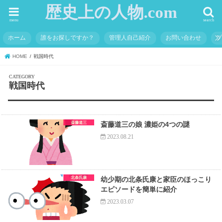
歴史上の人物.com
menu
search
ホーム
誰をお探しですか？
管理人自己紹介
お問い合わせ
HOME
戦国時代
戦国時代
斎藤道三
斎藤道三の娘 濃姫の4つの謎
2023.08.21
北条氏康
幼少期の北条氏康と家臣のほっこり
エピソードを簡単に紹介
2023.03.07