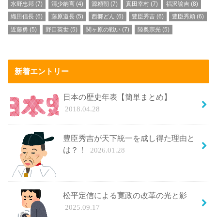
水野忠邦
(7)
清少納言
(4)
源頼朝
(7)
真田幸村
(7)
福沢諭吉
(8)
織田信長
(6)
藤原道長
(5)
西郷どん
(6)
豊臣秀吉
(6)
豊臣秀頼
(6)
近藤勇
(5)
野口英世
(5)
関ヶ原の戦い
(7)
陸奥宗光
(5)
新着エントリー
日本の歴史年表【簡単まとめ】
2018.04.28
豊臣秀吉が天下統一を成し得た理由と
は？！
2026.01.28
松平定信による寛政の改革の光と影
2025.09.17