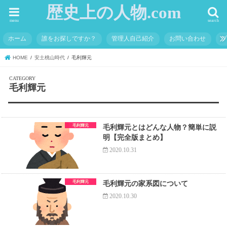
歴史上の人物.com
menu
search
ホーム
誰をお探しですか？
管理人自己紹介
お問い合わせ
HOME
安土桃山時代
毛利輝元
毛利輝元
毛利輝元
毛利輝元とはどんな人物？簡単に説
明【完全版まとめ】
2020.10.31
毛利輝元
毛利輝元の家系図について
2020.10.30