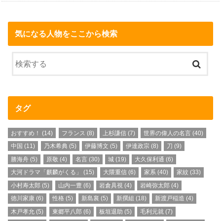
気になる人物をここから検索
タグ
おすすめ！
(14)
フランス
(8)
上杉謙信
(7)
世界の偉人の名言
(40)
中国
(11)
乃木希典
(5)
伊藤博文
(5)
伊達政宗
(8)
刀
(9)
勝海舟
(5)
原敬
(4)
名言
(30)
城
(19)
大久保利通
(6)
大河ドラマ「麒麟がくる」
(15)
大隈重信
(6)
家系
(40)
家紋
(33)
小村寿太郎
(5)
山内一豊
(6)
岩倉具視
(4)
岩崎弥太郎
(4)
徳川家康
(6)
性格
(5)
新島襄
(5)
新撰組
(18)
新渡戸稲造
(4)
木戸孝允
(5)
東郷平八郎
(6)
板垣退助
(5)
毛利元就
(7)