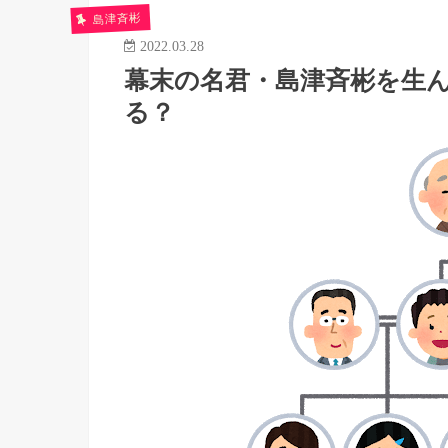
島津斉彬
2022.03.28
幕末の名君・島津斉彬を生
る？