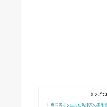
タップで
1
島津斉彬を生んだ島津家の家系