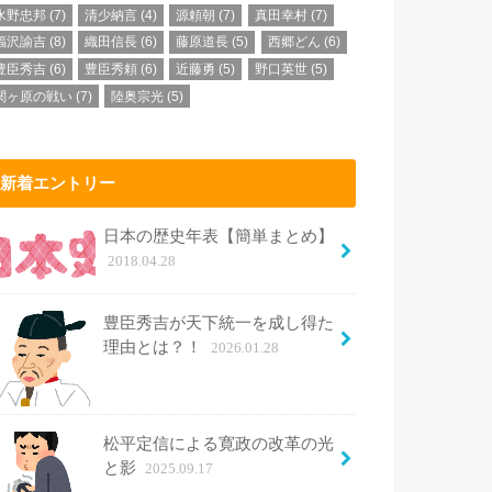
水野忠邦
(7)
清少納言
(4)
源頼朝
(7)
真田幸村
(7)
福沢諭吉
(8)
織田信長
(6)
藤原道長
(5)
西郷どん
(6)
豊臣秀吉
(6)
豊臣秀頼
(6)
近藤勇
(5)
野口英世
(5)
関ヶ原の戦い
(7)
陸奥宗光
(5)
新着エントリー
日本の歴史年表【簡単まとめ】
2018.04.28
豊臣秀吉が天下統一を成し得た
理由とは？！
2026.01.28
松平定信による寛政の改革の光
と影
2025.09.17