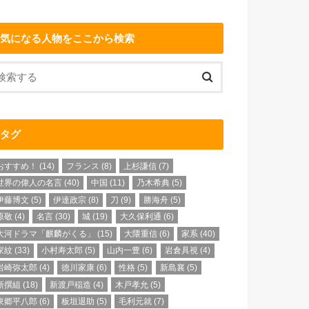
気になる人物をここから検索
タグ
おすすめ！
(14)
フランス
(8)
上杉謙信
(7)
世界の偉人の名言
(40)
中国
(11)
乃木希典
(5)
伊藤博文
(5)
伊達政宗
(8)
刀
(9)
勝海舟
(5)
原敬
(4)
名言
(30)
城
(19)
大久保利通
(6)
大河ドラマ「麒麟がくる」
(15)
大隈重信
(6)
家系
(40)
家紋
(33)
小村寿太郎
(5)
山内一豊
(6)
岩倉具視
(4)
岩崎弥太郎
(4)
徳川家康
(6)
性格
(5)
新島襄
(5)
新撰組
(18)
新渡戸稲造
(4)
木戸孝允
(5)
東郷平八郎
(6)
板垣退助
(5)
毛利元就
(7)