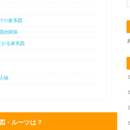
での家系図
図的関係
ながる家系図
人物
図・ルーツは？