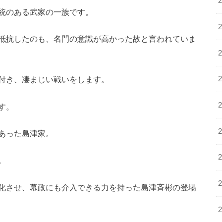
統のある武家の一族です。
抵抗したのも、名門の意識が高かった故と言われていま
付き、凄まじい戦いをします。
す。
あった島津家。
。
化させ、幕政にも介入できる力を持った島津斉彬の登場