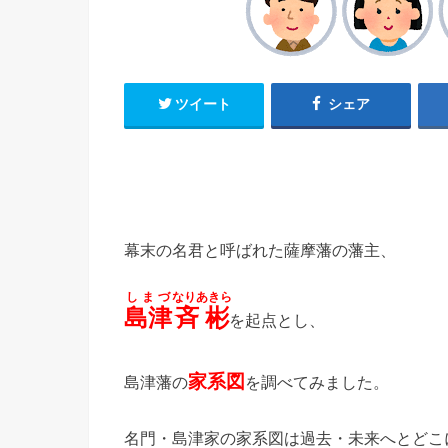
ツイート
シェア
幕末の名君と呼ばれた薩摩藩の藩主、
しまづ
なりあきら
島津
斉彬
を起点とし、
家系図
島津藩の
を調べてみました。
名門・島津家の家系図は過去・未来へとどこ