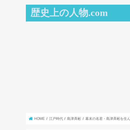
歴史上の人物.com
HOME
江戸時代
島津斉彬
幕末の名君・島津斉彬を生