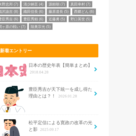
水野忠邦
(7)
清少納言
(4)
源頼朝
(7)
真田幸村
(7)
福沢諭吉
(8)
織田信長
(6)
藤原道長
(5)
西郷どん
(6)
豊臣秀吉
(6)
豊臣秀頼
(6)
近藤勇
(5)
野口英世
(5)
関ヶ原の戦い
(7)
陸奥宗光
(5)
新着エントリー
日本の歴史年表【簡単まとめ】
2018.04.28
豊臣秀吉が天下統一を成し得た
理由とは？！
2026.01.28
松平定信による寛政の改革の光
と影
2025.09.17