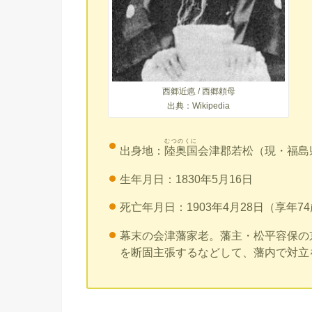
西郷近悳 / 西郷頼母
出典：Wikipedia
むつのくに
出身地：
陸奥国
会津郡若松（現・福島
生年月日：1830年5月16日
死亡年月日：1903年4月28日（享年7
幕末の会津藩家老。藩主・松平容保の
を断固主張するなどして、藩内で対立