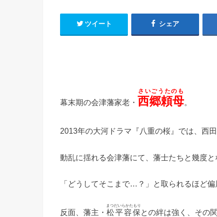
ツイート
シェア
さいごうたのも
西郷頼母
幕末期の会津藩家老・
。
2013年の大河ドラマ『八重の桜』では、西
動乱に揺れる会津藩にて、藩士たちと幾度と
「どうしてそこまで…？」と取られるほど偏
まつだいらかたもり
反面、藩主・
松平容保
との絆は強く、その