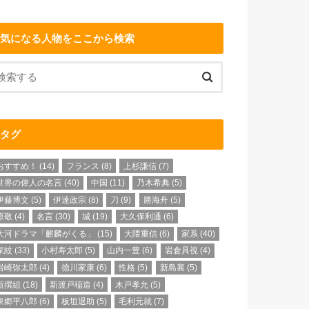
気になる人物をここから検索
タグ
おすすめ！
(14)
フランス
(8)
上杉謙信
(7)
世界の偉人の名言
(40)
中国
(11)
乃木希典
(5)
伊藤博文
(5)
伊達政宗
(8)
刀
(9)
勝海舟
(5)
原敬
(4)
名言
(30)
城
(19)
大久保利通
(6)
大河ドラマ「麒麟がくる」
(15)
大隈重信
(6)
家系
(40)
家紋
(33)
小村寿太郎
(5)
山内一豊
(6)
岩倉具視
(4)
岩崎弥太郎
(4)
徳川家康
(6)
性格
(5)
新島襄
(5)
新撰組
(18)
新渡戸稲造
(4)
木戸孝允
(5)
東郷平八郎
(6)
板垣退助
(5)
毛利元就
(7)