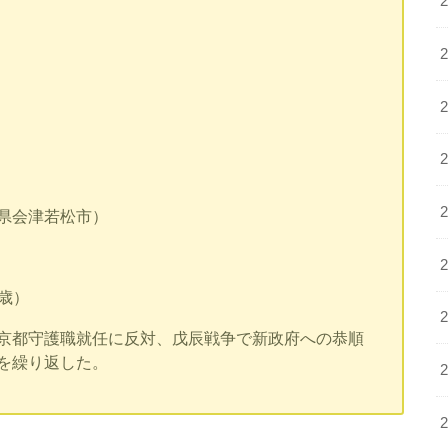
県会津若松市）
4歳）
京都守護職就任に反対、戊辰戦争で新政府への恭順
を繰り返した。