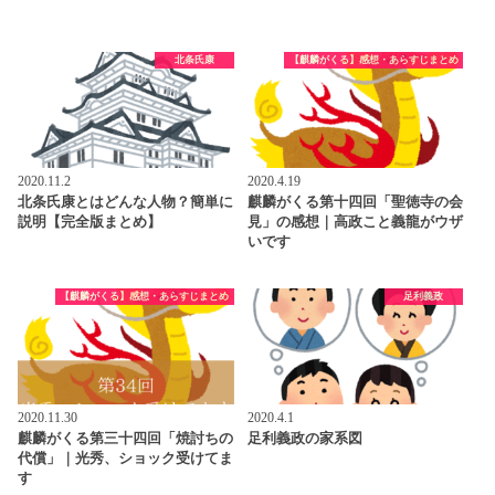
北条氏康
【麒麟がくる】感想・あらすじまとめ
2020.11.2
2020.4.19
北条氏康とはどんな人物？簡単に
麒麟がくる第十四回「聖徳寺の会
説明【完全版まとめ】
見」の感想｜高政こと義龍がウザ
いです
【麒麟がくる】感想・あらすじまとめ
足利義政
2020.11.30
2020.4.1
麒麟がくる第三十四回「焼討ちの
足利義政の家系図
代償」｜光秀、ショック受けてま
す