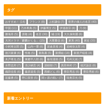
タグ
おすすめ！
(14)
フランス
(8)
上杉謙信
(7)
世界の偉人の名言
(40)
中国
(11)
乃木希典
(5)
伊藤博文
(5)
伊達政宗
(8)
刀
(9)
勝海舟
(5)
原敬
(4)
名言
(30)
城
(19)
大久保利通
(6)
大河ドラマ「麒麟がくる」
(15)
大隈重信
(6)
家系
(40)
家紋
(33)
小村寿太郎
(5)
山内一豊
(6)
岩倉具視
(4)
岩崎弥太郎
(4)
徳川家康
(6)
性格
(5)
新島襄
(5)
新撰組
(18)
新渡戸稲造
(4)
木戸孝允
(5)
東郷平八郎
(6)
板垣退助
(5)
毛利元就
(7)
水野忠邦
(7)
清少納言
(4)
源頼朝
(7)
真田幸村
(7)
福沢諭吉
(8)
織田信長
(6)
藤原道長
(5)
西郷どん
(6)
豊臣秀吉
(6)
豊臣秀頼
(6)
近藤勇
(5)
野口英世
(5)
関ヶ原の戦い
(7)
陸奥宗光
(5)
新着エントリー