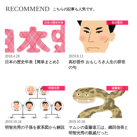
RECOMMEND
こちらの記事も人気です。
日本の歴史年表
高杉晋作
2018.4.28
2019.8.13
日本の歴史年表【簡単まとめ】
高杉晋作 おもしろき人生の辞世
の句
明智光秀
斎藤道三
2019.10.24
2019.10.16
明智光秀の子孫を家系図から解説
マムシの斎藤道三は、織田信長と
明智光秀の親戚だった