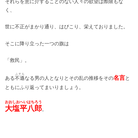
それらを意に介することのない人々の欲望は際限もな
く、
世に不正がまかり通り、はびこり、栄えておりました。
そこに降り立った一つの旗は
「救民」。
ふそん
名言
ある
不遜
なる男の人となりとその乱の推移をその
と
ともにふり返ってまいりましょう。
おおしおへいはちろう
大塩平八郎
。