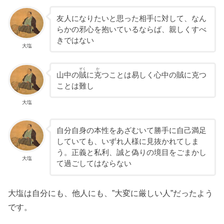
友人になりたいと思った相手に対して、なん
らかの邪心を抱いているならば、親しくすべ
きではない
大塩
ぞく
か
山中の
賊
に
克
つことは易しく心中の賊に克つ
ことは難し
大塩
自分自身の本性をあざむいて勝手に自己満足
していても、いずれ人様に見抜かれてしま
う。正義と私利、誠と偽りの境目をごまかし
大塩
て過ごしてはならない
大塩は自分にも、他人にも、”大変に厳しい人”だったよう
です。