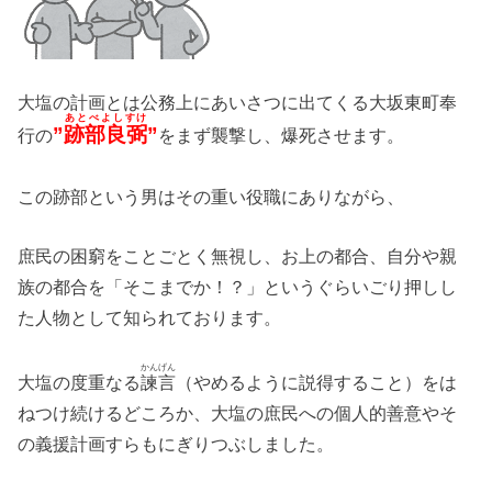
大塩の計画とは公務上にあいさつに出てくる大坂東町奉
あとべよしすけ
”
跡部良弼
”
行の
をまず襲撃し、爆死させます。
この跡部という男はその重い役職にありながら、
庶民の困窮をことごとく無視し、お上の都合、自分や親
族の都合を「そこまでか！？」というぐらいごり押しし
た人物として知られております。
かんげん
大塩の度重なる
諫言
（やめるように説得すること）をは
ねつけ続けるどころか、大塩の庶民への個人的善意やそ
の義援計画すらもにぎりつぶしました。