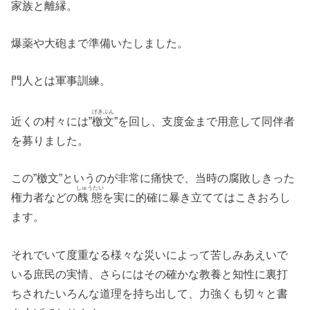
家族と離縁。
爆薬や大砲まで準備いたしました。
門人とは軍事訓練。
げきぶん
近くの村々には”
檄文
”を回し、支度金まで用意して同伴者
を募りました。
この”檄文”というのが非常に痛快で、当時の腐敗しきった
しゅうたい
権力者などの
醜態
を実に的確に暴き立ててはこきおろし
ます。
それでいて度重なる様々な災いによって苦しみあえいで
いる庶民の実情、さらにはその確かな教養と知性に裏打
ちされたいろんな道理を持ち出して、力強くも切々と書