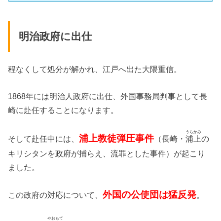
明治政府に出仕
程なくして処分が解かれ、江戸へ出た大隈重信。
1868年には明治人政府に出仕、外国事務局判事として長
崎に赴任することになります。
うらかみ
浦上教徒弾圧事件
そして赴任中には、
（長崎・
浦上
の
キリシタンを政府が捕らえ、流罪とした事件）が起こり
ました。
外国の公使団は猛反発
この政府の対応について、
。
やおもて