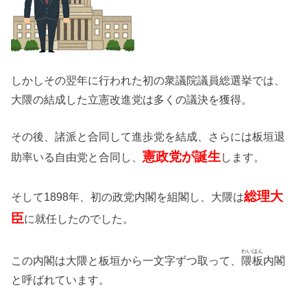
しかしその翌年に行われた初の衆議院議員総選挙では、
大隈の結成した立憲改進党は多くの議決を獲得。
その後、諸派と合同して進歩党を結成、さらには板垣退
憲政党が誕生
助率いる自由党と合同し、
します。
総理大
そして1898年、初の政党内閣を組閣し、大隈は
臣
に就任したのでした。
わいはん
この内閣は大隈と板垣から一文字ずつ取って、
隈板
内閣
と呼ばれています。