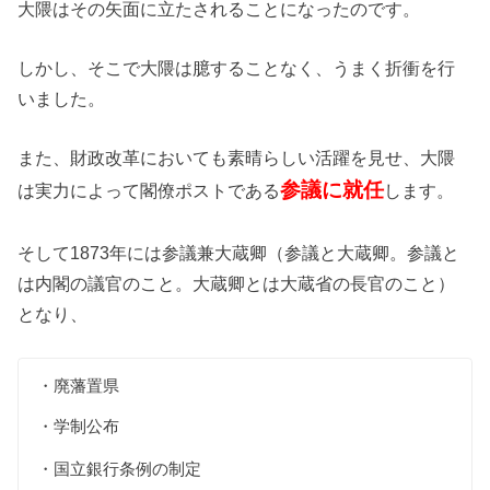
大隈はその
矢面
に立たされることになったのです。
しかし、そこで大隈は臆することなく、うまく折衝を行
いました。
また、財政改革においても素晴らしい活躍を見せ、大隈
参議に就任
は実力によって閣僚ポストである
します。
そして1873年には参議兼大蔵卿（参議と大蔵卿。参議と
は内閣の議官のこと。大蔵卿とは大蔵省の長官のこと）
となり、
・廃藩置県
・学制公布
・国立銀行条例の制定