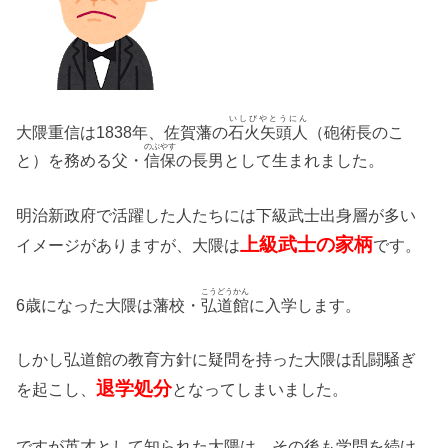
いしびやとうにん
大隈重信は1838年、佐賀藩の
石火矢頭人
（砲術長のこ
のぶやす
と）を務める父・
信保
の長男として生まれました。
明治新政府で活躍した人たちには下級武士出身層が多い
上級武士の家柄
イメージがありますが、大隈は
です。
こうどうかん
6歳になった大隈は藩校・
弘道館
に入学します。
しかし弘道館の教育方針に疑問を持った大隈は乱闘騒ぎ
退学処分
を起こし、
となってしまいました。
ですが英才として知られた大隈は、その後も学問を続け