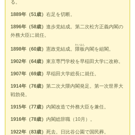
る。
1889年（51歳）
右足を切断。
1896年（58歳）
進歩党結成。第二次松方正義内閣の
外務大臣に就任。
わいはん
1898年（60歳）
憲政党結成。
隈板
内閣を組閣。
1902年（64歳）
東京専門学校を早稲田大学に改称。
1907年（69歳）
早稲田大学総長に就任。
1914年（76歳）
第二次大隈内閣発足。第一次世界大
戦勃発。
1915年（77歳）
内閣改造で外務大臣を兼任。
1916年（78歳）
内閣総辞職（10月）。
1922年（83歳）
死去。日比谷公園で国民葬。