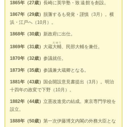
1865年（27歳）
長崎に英学塾・
致遠館
を創設。
1867年（29歳）
脱藩するも発覚・謹慎（3月）。横
浜・江戸へ（10月）。
1868年（30歳）
新政府に出仕。
だゆう
1869年（31歳）
大蔵
大輔
、民部大輔を兼任。
1870年（32歳）
参議就任。
1873年（35歳）
参議兼大蔵卿となる。
1881年（43歳）
国会開設意見書提出（3月）。明治
十四年の政変で下野（10月）。
1882年（44歳）
立憲改進党の結成。東京専門学校を
設立。
1888年（50歳）
第一次伊藤博文内閣の外務大臣とな