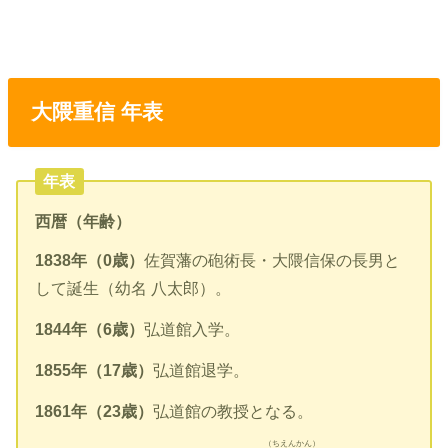
大隈重信 年表
年表
西暦（年齢）
1838年（0歳）
佐賀藩の砲術長・大隈信保の長男と
して誕生（幼名 八太郎）。
1844年（6歳）
弘道館入学。
1855年（17歳）
弘道館退学。
1861年（23歳）
弘道館の教授となる。
（ちえんかん）