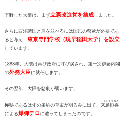
立憲改進党を結成
下野した大隈は、まず
しました。
さらに西洋諸国と肩を並べるには国民の啓蒙が必要であ
東京専門学校（現早稲田大学）を設立
ると考え、
しています。
1888年、大隈は再び政府に呼び戻され、第一次伊藤内閣
外務大臣
の
に就任します。
その翌年、大隈を悲劇が襲います。
くるしまつねき
極秘であるはずの条約の草案が明るみに出て、
来島恒喜
爆弾テロ
による
に遭ってしまったのです。