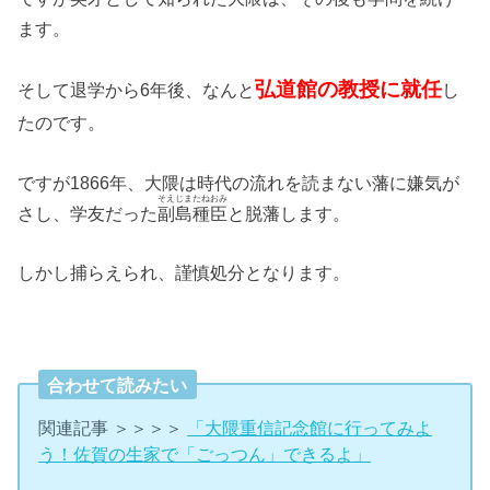
ます。
弘道館の教授に就任
そして退学から6年後、なんと
し
たのです。
ですが1866年、大隈は時代の流れを読まない藩に嫌気が
そえじまたねおみ
さし、学友だった
副島種臣
と脱藩します。
しかし捕らえられ、謹慎処分となります。
合わせて読みたい
関連記事 ＞＞＞＞
「大隈重信記念館に行ってみよ
う！佐賀の生家で「ごっつん」できるよ」