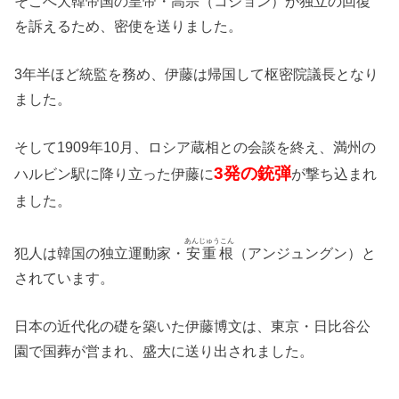
そこへ大韓帝国の皇帝・
高宗
（コジョン）が独立の回復
を訴えるため、密使を送りました。
3年半ほど統監を務め、伊藤は帰国して枢密院議長となり
ました。
そして1909年10月、ロシア蔵相との会談を終え、満州の
3発の銃弾
ハルビン駅に降り立った伊藤に
が撃ち込まれ
ました。
あんじゅうこん
犯人は韓国の独立運動家・
安重根
（アンジュングン）と
されています。
日本の近代化の礎を築いた伊藤博文は、東京・日比谷公
園で国葬が営まれ、盛大に送り出されました。