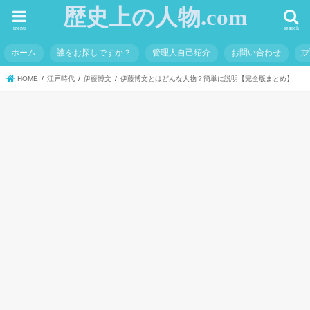
歴史上の人物.com
menu
search
ホーム
誰をお探しですか？
管理人自己紹介
お問い合わせ
HOME
江戸時代
伊藤博文
伊藤博文とはどんな人物？簡単に説明【完全版まとめ】