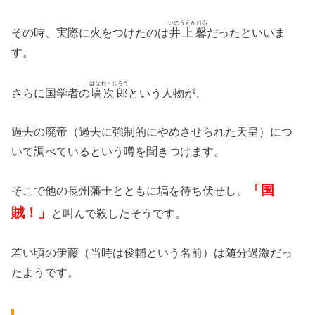
いのうえかおる
その時、実際に火をつけたのは
井上馨
だったといいま
す。
はなわ・じろう
さらに国学者の
塙次郎
という人物が、
過去の廃帝（過去に強制的にやめさせられた天皇）につ
いて調べているという噂を聞きつけます。
「国
そこで他の長州藩士とともに塙を待ち伏せし、
賊！」
と叫んで殺したそうです。
若い頃の伊藤（当時は俊輔という名前）は随分過激だっ
たようです。