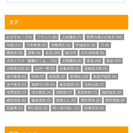
タグ
おすすめ！
(14)
フランス
(8)
上杉謙信
(7)
世界の偉人の名言
(40)
中国
(11)
乃木希典
(5)
伊藤博文
(5)
伊達政宗
(8)
刀
(9)
勝海舟
(5)
原敬
(4)
名言
(30)
城
(19)
大久保利通
(6)
大河ドラマ「麒麟がくる」
(15)
大隈重信
(6)
家系
(40)
家紋
(33)
小村寿太郎
(5)
山内一豊
(6)
岩倉具視
(4)
岩崎弥太郎
(4)
徳川家康
(6)
性格
(5)
新島襄
(5)
新撰組
(18)
新渡戸稲造
(4)
木戸孝允
(5)
東郷平八郎
(6)
板垣退助
(5)
毛利元就
(7)
水野忠邦
(7)
清少納言
(4)
源頼朝
(7)
真田幸村
(7)
福沢諭吉
(8)
織田信長
(6)
藤原道長
(5)
西郷どん
(6)
豊臣秀吉
(6)
豊臣秀頼
(6)
近藤勇
(5)
野口英世
(5)
関ヶ原の戦い
(7)
陸奥宗光
(5)