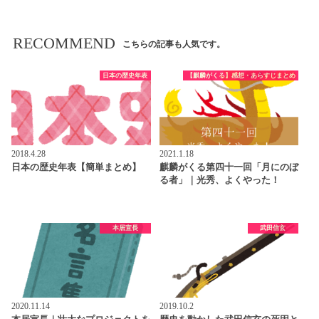
RECOMMEND
こちらの記事も人気です。
日本の歴史年表
【麒麟がくる】感想・あらすじまとめ
2018.4.28
2021.1.18
日本の歴史年表【簡単まとめ】
麒麟がくる第四十一回「月にのぼ
る者」｜光秀、よくやった！
本居宣長
武田信玄
2020.11.14
2019.10.2