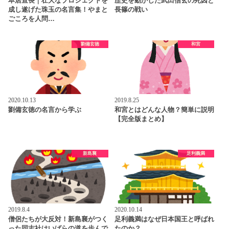
本居宣長｜壮大なプロジェクトを
歴史を動かした武田信玄の死因と
成し遂げた珠玉の名言集！やまと
長篠の戦い
ごころを人問…
劉備玄徳
和宮
2020.10.13
2019.8.25
劉備玄徳の名言から学ぶ
和宮とはどんな人物？簡単に説明
【完全版まとめ】
新島襄
足利義満
2019.8.4
2020.10.14
僧侶たちが大反対！新島襄がつく
足利義満はなぜ日本国王と呼ばれ
った同志社はいばらの道を歩んで
たのか？