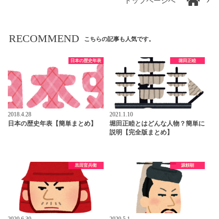
トップページへ
RECOMMEND
こちらの記事も人気です。
日本の歴史年表
堀田正睦
2018.4.28
2021.1.10
日本の歴史年表【簡単まとめ】
堀田正睦とはどんな人物？簡単に
説明【完全版まとめ】
黒田官兵衛
源頼朝
2020.6.30
2020.5.1