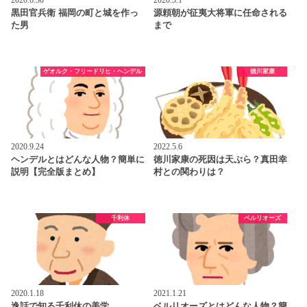
黒田官兵衛 福岡の町と城を作っ
源頼朝が征夷大将軍に任命される
た男
まで
ゲオルク・フリードリヒ・ヘンデル
徳川家康
2020.9.24
2022.5.6
ヘンデルとはどんな人物？簡単に
徳川家康の死因は天ぷら？真田幸
説明【完全版まとめ】
村との関わりは？
千利休
ベルリオーズ
2020.1.18
2021.1.21
逸話で知る千利休の美学
ベルリオーズとはどんな人物？簡