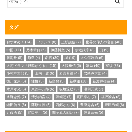
タグ
おすすめ！
(14)
フランス
(8)
上杉謙信
(7)
世界の偉人の名言
(40)
中国
(11)
乃木希典
(5)
伊藤博文
(5)
伊達政宗
(8)
刀
(9)
勝海舟
(5)
原敬
(4)
名言
(30)
城
(19)
大久保利通
(6)
大河ドラマ「麒麟がくる」
(15)
大隈重信
(6)
家系
(40)
家紋
(33)
小村寿太郎
(5)
山内一豊
(6)
岩倉具視
(4)
岩崎弥太郎
(4)
徳川家康
(6)
性格
(5)
新島襄
(5)
新撰組
(18)
新渡戸稲造
(4)
木戸孝允
(5)
東郷平八郎
(6)
板垣退助
(5)
毛利元就
(7)
水野忠邦
(7)
清少納言
(4)
源頼朝
(7)
真田幸村
(7)
福沢諭吉
(8)
織田信長
(6)
藤原道長
(5)
西郷どん
(6)
豊臣秀吉
(6)
豊臣秀頼
(6)
近藤勇
(5)
野口英世
(5)
関ヶ原の戦い
(7)
陸奥宗光
(5)