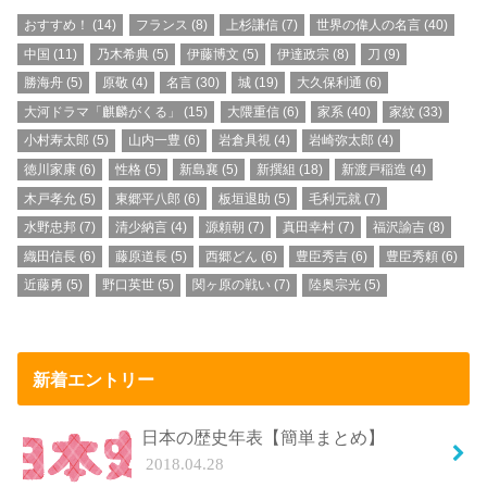
おすすめ！
(14)
フランス
(8)
上杉謙信
(7)
世界の偉人の名言
(40)
中国
(11)
乃木希典
(5)
伊藤博文
(5)
伊達政宗
(8)
刀
(9)
勝海舟
(5)
原敬
(4)
名言
(30)
城
(19)
大久保利通
(6)
大河ドラマ「麒麟がくる」
(15)
大隈重信
(6)
家系
(40)
家紋
(33)
小村寿太郎
(5)
山内一豊
(6)
岩倉具視
(4)
岩崎弥太郎
(4)
徳川家康
(6)
性格
(5)
新島襄
(5)
新撰組
(18)
新渡戸稲造
(4)
木戸孝允
(5)
東郷平八郎
(6)
板垣退助
(5)
毛利元就
(7)
水野忠邦
(7)
清少納言
(4)
源頼朝
(7)
真田幸村
(7)
福沢諭吉
(8)
織田信長
(6)
藤原道長
(5)
西郷どん
(6)
豊臣秀吉
(6)
豊臣秀頼
(6)
近藤勇
(5)
野口英世
(5)
関ヶ原の戦い
(7)
陸奥宗光
(5)
新着エントリー
日本の歴史年表【簡単まとめ】
2018.04.28