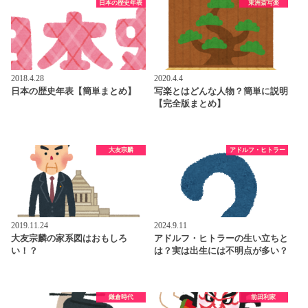
日本の歴史年表
東洲斎写楽
2018.4.28
2020.4.4
日本の歴史年表【簡単まとめ】
写楽とはどんな人物？簡単に説明
【完全版まとめ】
大友宗麟
アドルフ・ヒトラー
2019.11.24
2024.9.11
大友宗麟の家系図はおもしろ
アドルフ・ヒトラーの生い立ちと
い！？
は？実は出生には不明点が多い？
鎌倉時代
前田利家