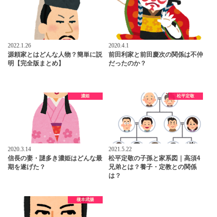
2022.1.26
2020.4.1
源頼家とはどんな人物？簡単に説
前田利家と前田慶次の関係は不仲
明【完全版まとめ】
だったのか？
濃姫
松平定敬
2020.3.14
2021.5.22
信長の妻・謎多き濃姫はどんな最
松平定敬の子孫と家系図｜高須4
期を遂げた？
兄弟とは？養子・定教との関係
は？
榎本武揚