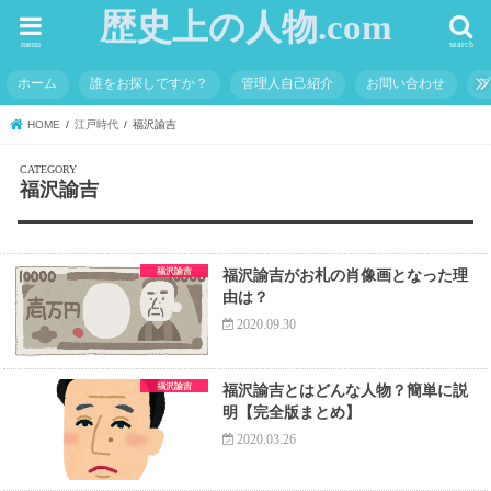
歴史上の人物.com
menu
search
ホーム
誰をお探しですか？
管理人自己紹介
お問い合わせ
HOME
江戸時代
福沢諭吉
福沢諭吉
福沢諭吉
福沢諭吉がお札の肖像画となった理
由は？
2020.09.30
福沢諭吉
福沢諭吉とはどんな人物？簡単に説
明【完全版まとめ】
2020.03.26