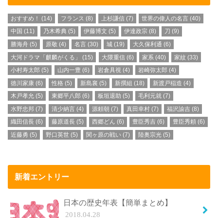
おすすめ！
(14)
フランス
(8)
上杉謙信
(7)
世界の偉人の名言
(40)
中国
(11)
乃木希典
(5)
伊藤博文
(5)
伊達政宗
(8)
刀
(9)
勝海舟
(5)
原敬
(4)
名言
(30)
城
(19)
大久保利通
(6)
大河ドラマ「麒麟がくる」
(15)
大隈重信
(6)
家系
(40)
家紋
(33)
小村寿太郎
(5)
山内一豊
(6)
岩倉具視
(4)
岩崎弥太郎
(4)
徳川家康
(6)
性格
(5)
新島襄
(5)
新撰組
(18)
新渡戸稲造
(4)
木戸孝允
(5)
東郷平八郎
(6)
板垣退助
(5)
毛利元就
(7)
水野忠邦
(7)
清少納言
(4)
源頼朝
(7)
真田幸村
(7)
福沢諭吉
(8)
織田信長
(6)
藤原道長
(5)
西郷どん
(6)
豊臣秀吉
(6)
豊臣秀頼
(6)
近藤勇
(5)
野口英世
(5)
関ヶ原の戦い
(7)
陸奥宗光
(5)
新着エントリー
日本の歴史年表【簡単まとめ】
2018.04.28