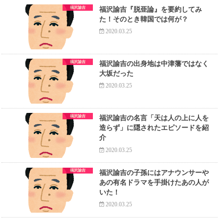
福沢諭吉
福沢諭吉『脱亜論』を要約してみ
た！そのとき韓国では何が？
2020.03.25
福沢諭吉
福沢諭吉の出身地は中津藩ではなく
大坂だった
2020.03.25
福沢諭吉
福沢諭吉の名言「天は人の上に人を
造らず」に隠されたエピソードを紹
介
2020.03.25
福沢諭吉
福沢諭吉の子孫にはアナウンサーや
あの有名ドラマを手掛けたあの人が
いた！
2020.03.25