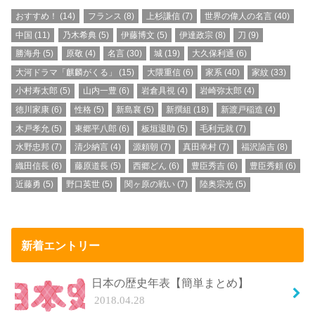
おすすめ！
(14)
フランス
(8)
上杉謙信
(7)
世界の偉人の名言
(40)
中国
(11)
乃木希典
(5)
伊藤博文
(5)
伊達政宗
(8)
刀
(9)
勝海舟
(5)
原敬
(4)
名言
(30)
城
(19)
大久保利通
(6)
大河ドラマ「麒麟がくる」
(15)
大隈重信
(6)
家系
(40)
家紋
(33)
小村寿太郎
(5)
山内一豊
(6)
岩倉具視
(4)
岩崎弥太郎
(4)
徳川家康
(6)
性格
(5)
新島襄
(5)
新撰組
(18)
新渡戸稲造
(4)
木戸孝允
(5)
東郷平八郎
(6)
板垣退助
(5)
毛利元就
(7)
水野忠邦
(7)
清少納言
(4)
源頼朝
(7)
真田幸村
(7)
福沢諭吉
(8)
織田信長
(6)
藤原道長
(5)
西郷どん
(6)
豊臣秀吉
(6)
豊臣秀頼
(6)
近藤勇
(5)
野口英世
(5)
関ヶ原の戦い
(7)
陸奥宗光
(5)
新着エントリー
日本の歴史年表【簡単まとめ】
2018.04.28