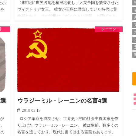
たホ
19世紀に世界各地を植民地化し、大英帝国を繁栄させた
想を
ヴィクトリア女王。 彼女が王座に君臨していた時代は黄
、
金期となり、その治世は「ヴィクトリア朝」と呼ばれま
く
した。 今回はそんな大英帝国を象徴する人物となった…
后
レーニン
4選
ウラジーミル・レーニンの名言4選
2019.03.19
が
ロシア革命を成功させ、世界史上初の社会主義国家を作
天、
り上げた ウラジーミル・レーニン。 彼は生前、数多くの
帝の
名言を遺しており、現代に当てはまる言葉もあります。