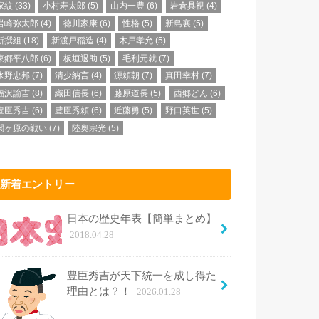
家紋
(33)
小村寿太郎
(5)
山内一豊
(6)
岩倉具視
(4)
岩崎弥太郎
(4)
徳川家康
(6)
性格
(5)
新島襄
(5)
新撰組
(18)
新渡戸稲造
(4)
木戸孝允
(5)
東郷平八郎
(6)
板垣退助
(5)
毛利元就
(7)
水野忠邦
(7)
清少納言
(4)
源頼朝
(7)
真田幸村
(7)
福沢諭吉
(8)
織田信長
(6)
藤原道長
(5)
西郷どん
(6)
豊臣秀吉
(6)
豊臣秀頼
(6)
近藤勇
(5)
野口英世
(5)
関ヶ原の戦い
(7)
陸奥宗光
(5)
新着エントリー
日本の歴史年表【簡単まとめ】
2018.04.28
豊臣秀吉が天下統一を成し得た
理由とは？！
2026.01.28