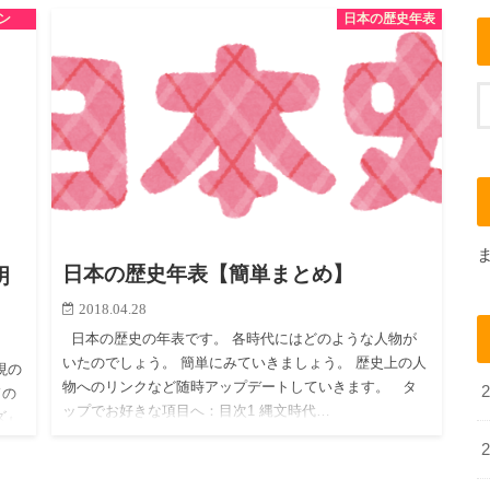
ン
日本の歴史年表
供…
日本の歴史年表【簡単まとめ】
明
2018.04.28
日本の歴史の年表です。 各時代にはどのような人物が
いたのでしょう。 簡単にみていきましょう。 歴史上の人
現の
物へのリンクなど随時アップデートしていきます。 タ
ドの
ップでお好きな項目へ：目次1 縄文時代…
ズ』
…