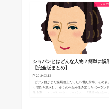
ショパ
王…
ショパンとはどんな人物？簡単に説
【完全版まとめ】
2019.03.13
ピアノ曲がまだ発展途上だった19世紀前半、その表
可能性を追求し、 多くの作品を生み出したポーラン
作曲家、 フレデリック・ショパン。 『英雄ポロネー
や『子犬のワルツ』、『木枯らしのエチュード』など