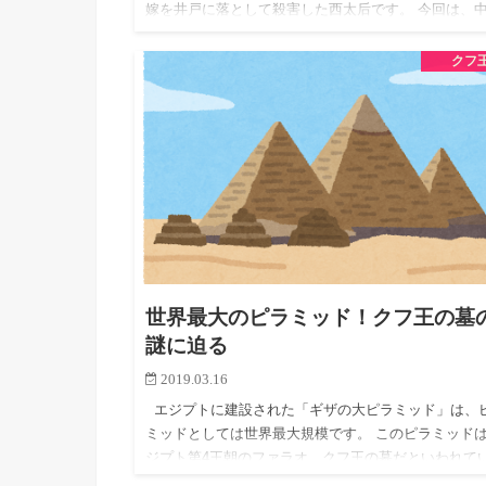
嫁を井戸に落として殺害した西太后です。 今回は、
国…
クフ
世界最大のピラミッド！クフ王の墓
謎に迫る
2019.03.16
エジプトに建設された「ギザの大ピラミッド」は、
ミッドとしては世界最大規模です。 このピラミッド
ジプト第4王朝のファラオ、クフ王の墓だといわれて
す。 しかし未だに謎とされる部分も多く、本当にク