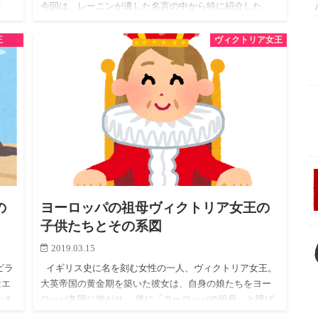
中
今回は、レーニンが遺した名言の中から特に紹介した
い…
王
ヴィクトリア女王
の
ヨーロッパの祖母ヴィクトリア女王の
子供たちとその系図
2019.03.15
ピラ
イギリス史に名を刻む女性の一人、ヴィクトリア女王。
はエ
大英帝国の黄金期を築いた彼女は、自身の娘たちをヨー
いま
ロッパ各国に嫁がせ、 後に「ヨーロッパの祖母」と呼ば
フ
れるほど多くの子孫を残しています。 今回は彼女の子