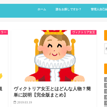
ホーム
誰をお探しですか？
管理人自己
トラー
ヴィクトリア女王
観
ヴィクトリア女王とはどんな人物？簡
単に説明【完全版まとめ】
2019.03.19