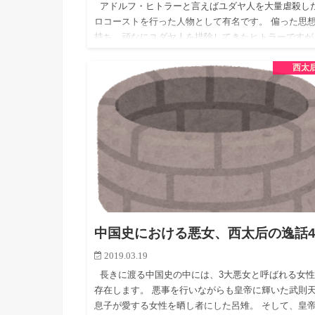
アドルフ・ヒトラーと言えばユダヤ人を大量虐殺し
ロコーストを行った人物として有名です。 偏った思
持ち、頑なにユダヤ人を排除してきたヒトラーですが
その演説力は高く、今なお歴史に刻まれる名言を数多
西太
残し…
中国史における悪女、西太后の逸話
2019.03.19
長きに渡る中国史の中には、3大悪女と呼ばれる女性
存在します。 悪事を行いながらも皇帝に輝いた武則
息子が愛する女性を晒し者にした呂雉。 そして、皇