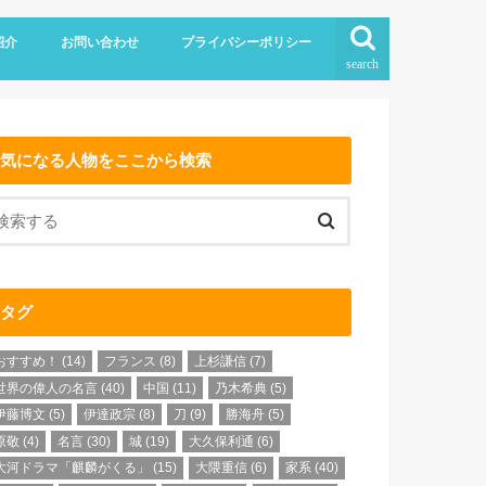
紹介
お問い合わせ
プライバシーポリシー
search
気になる人物をここから検索
タグ
おすすめ！
(14)
フランス
(8)
上杉謙信
(7)
世界の偉人の名言
(40)
中国
(11)
乃木希典
(5)
伊藤博文
(5)
伊達政宗
(8)
刀
(9)
勝海舟
(5)
原敬
(4)
名言
(30)
城
(19)
大久保利通
(6)
大河ドラマ「麒麟がくる」
(15)
大隈重信
(6)
家系
(40)