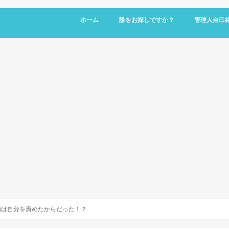
ホーム
誰をお探しですか？
管理人自己
由は自分を責めたからだった！？