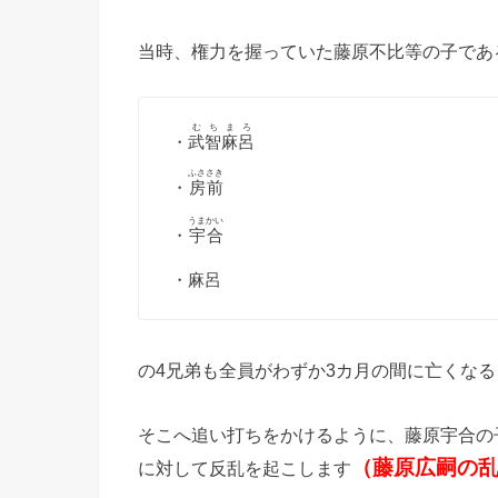
当時、権力を握っていた藤原不比等の子であ
むちまろ
・
武智麻呂
ふささき
・
房前
うまかい
・
宇合
・麻呂
の4兄弟も全員がわずか3カ月の間に亡くな
そこへ追い打ちをかけるように、藤原宇合の
（藤原広嗣の
に対して反乱を起こします