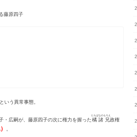
る藤原四子
るという異常事態。
たちばなのもろえ
子・広嗣が、藤原四子の次に権力を握った
橘諸兄
政権
乱）
。