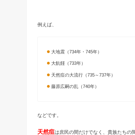
例えば、
大地震（734年・745年）
大飢饉（733年）
天然痘の大流行（735～737年）
藤原広嗣の乱（740年）
などです。
天然痘
は庶民の間だけでなく、貴族たちの