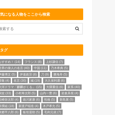
気になる人物をここから検索
タグ
おすすめ！
(14)
フランス
(8)
上杉謙信
(7)
世界の偉人の名言
(40)
中国
(11)
乃木希典
(5)
伊藤博文
(5)
伊達政宗
(8)
刀
(9)
勝海舟
(5)
原敬
(4)
名言
(30)
城
(19)
大久保利通
(6)
大河ドラマ「麒麟がくる」
(15)
大隈重信
(6)
家系
(40)
家紋
(33)
小村寿太郎
(5)
山内一豊
(6)
岩倉具視
(4)
岩崎弥太郎
(4)
徳川家康
(6)
性格
(5)
新島襄
(5)
新撰組
(18)
新渡戸稲造
(4)
木戸孝允
(5)
東郷平八郎
(6)
板垣退助
(5)
毛利元就
(7)