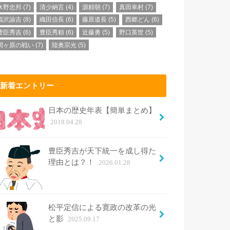
水野忠邦
(7)
清少納言
(4)
源頼朝
(7)
真田幸村
(7)
福沢諭吉
(8)
織田信長
(6)
藤原道長
(5)
西郷どん
(6)
豊臣秀吉
(6)
豊臣秀頼
(6)
近藤勇
(5)
野口英世
(5)
関ヶ原の戦い
(7)
陸奥宗光
(5)
新着エントリー
日本の歴史年表【簡単まとめ】
2018.04.28
豊臣秀吉が天下統一を成し得た
理由とは？！
2026.01.28
松平定信による寛政の改革の光
と影
2025.09.17