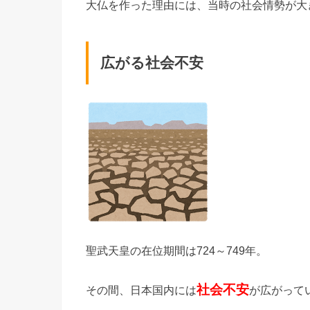
大仏を作った理由には、当時の社会情勢が大
広がる社会不安
聖武天皇の在位期間は724～749年。
社会不安
その間、日本国内には
が広がって