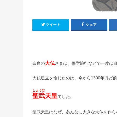
ツイート
シェア
大仏
奈良の
さまは、修学旅行などで一度は
大仏建立を命じたのは、今から1300年ほど
しょうむ
聖武
天皇
でした。
聖武天皇はなぜ、あんなに大きな大仏を作ら