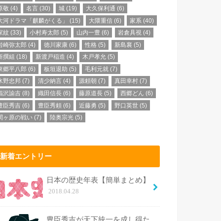
原敬
(4)
名言
(30)
城
(19)
大久保利通
(6)
大河ドラマ「麒麟がくる」
(15)
大隈重信
(6)
家系
(40)
家紋
(33)
小村寿太郎
(5)
山内一豊
(6)
岩倉具視
(4)
岩崎弥太郎
(4)
徳川家康
(6)
性格
(5)
新島襄
(5)
新撰組
(18)
新渡戸稲造
(4)
木戸孝允
(5)
東郷平八郎
(6)
板垣退助
(5)
毛利元就
(7)
水野忠邦
(7)
清少納言
(4)
源頼朝
(7)
真田幸村
(7)
福沢諭吉
(8)
織田信長
(6)
藤原道長
(5)
西郷どん
(6)
豊臣秀吉
(6)
豊臣秀頼
(6)
近藤勇
(5)
野口英世
(5)
関ヶ原の戦い
(7)
陸奥宗光
(5)
新着エントリー
日本の歴史年表【簡単まとめ】
2018.04.28
豊臣秀吉が天下統一を成し得た