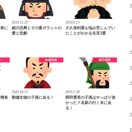
2019.12.25
2019.8.13
簡単に
細川忠興とその妻ガラシャの
大久保利通も悩み苦しんでい
愛と悲劇
たことがわかる名言3選
ー
劉備玄徳
関羽雲長
2020.10.13
2019.5.20
？簡単
劉備玄徳の子孫に迫る！
関羽雲長の子孫はやっぱり強
】
かった？名家の行く末に迫
る！