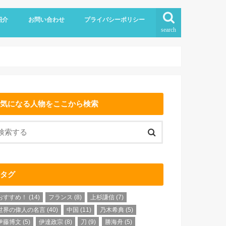
紹介
お問い合わせ
プライバシーポリシー
search
気になる人物をここから検索
タグ
おすすめ！
(14)
フランス
(8)
上杉謙信
(7)
世界の偉人の名言
(40)
中国
(11)
乃木希典
(5)
伊藤博文
(5)
伊達政宗
(8)
刀
(9)
勝海舟
(5)