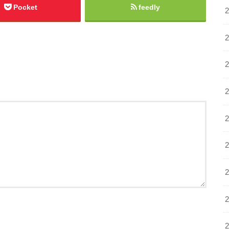
Pocket
feedly