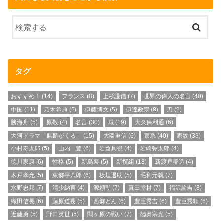
タグ
おすすめ！
(14)
フランス
(8)
上杉謙信
(7)
世界の偉人の名言
(40)
中国
(11)
乃木希典
(5)
伊藤博文
(5)
伊達政宗
(8)
刀
(9)
勝海舟
(5)
原敬
(4)
名言
(30)
城
(19)
大久保利通
(6)
大河ドラマ「麒麟がくる」
(15)
大隈重信
(6)
家系
(40)
家紋
(33)
小村寿太郎
(5)
山内一豊
(6)
岩倉具視
(4)
岩崎弥太郎
(4)
徳川家康
(6)
性格
(5)
新島襄
(5)
新撰組
(18)
新渡戸稲造
(4)
木戸孝允
(5)
東郷平八郎
(6)
板垣退助
(5)
毛利元就
(7)
水野忠邦
(7)
清少納言
(4)
源頼朝
(7)
真田幸村
(7)
福沢諭吉
(8)
織田信長
(6)
藤原道長
(5)
西郷どん
(6)
豊臣秀吉
(6)
豊臣秀頼
(6)
近藤勇
(5)
野口英世
(5)
関ヶ原の戦い
(7)
陸奥宗光
(5)