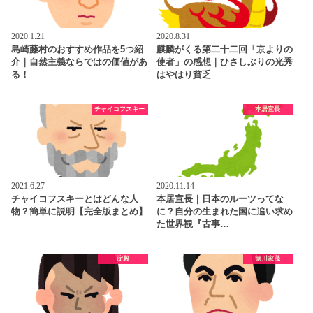
2020.1.21
2020.8.31
島崎藤村のおすすめ作品を5つ紹
麒麟がくる第二十二回「京よりの
介｜自然主義ならではの価値があ
使者」の感想｜ひさしぶりの光秀
る！
はやはり貧乏
チャイコフスキー
本居宣長
2021.6.27
2020.11.14
チャイコフスキーとはどんな人
本居宣長｜日本のルーツってな
物？簡単に説明【完全版まとめ】
に？自分の生まれた国に追い求め
た世界観『古事…
淀殿
徳川家茂