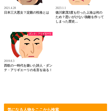
2021.4.28
2023.1.1
日本三大悪女？淀殿の性格とは
徳川家茂3度も行った上洛は何の
ため？思いがけない強敵を作って
しまった歴史…
ダンテ・アリギエーリ
2019.8.3
西欧の一時代を築いた詩人・ダン
テ・アリギエーリの名言を辿る！
気になる人物をここから検索