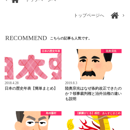
トップページへ
RECOMMEND
こちらの記事も人気です。
日本の歴史年表
陸奥宗光
2018.4.28
2019.8.3
日本の歴史年表【簡単まとめ】
陸奥宗光はなぜ条約改正できたの
か？領事裁判権と治外法権の違い
も説明
島崎藤村
【麒麟がくる】感想・あらすじまとめ