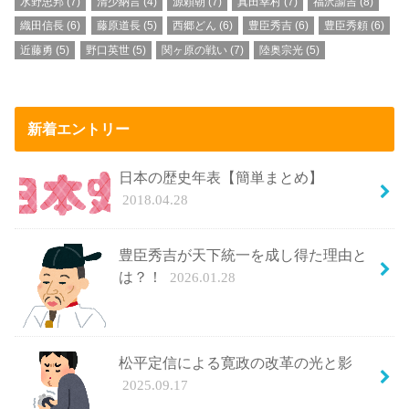
水野忠邦
(7)
清少納言
(4)
源頼朝
(7)
真田幸村
(7)
福沢諭吉
(8)
織田信長
(6)
藤原道長
(5)
西郷どん
(6)
豊臣秀吉
(6)
豊臣秀頼
(6)
近藤勇
(5)
野口英世
(5)
関ヶ原の戦い
(7)
陸奥宗光
(5)
新着エントリー
日本の歴史年表【簡単まとめ】
2018.04.28
豊臣秀吉が天下統一を成し得た理由と
は？！
2026.01.28
松平定信による寛政の改革の光と影
2025.09.17