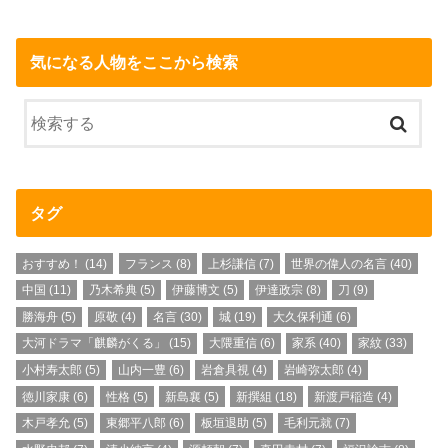
気になる人物をここから検索
タグ
おすすめ！
(14)
フランス
(8)
上杉謙信
(7)
世界の偉人の名言
(40)
中国
(11)
乃木希典
(5)
伊藤博文
(5)
伊達政宗
(8)
刀
(9)
勝海舟
(5)
原敬
(4)
名言
(30)
城
(19)
大久保利通
(6)
大河ドラマ「麒麟がくる」
(15)
大隈重信
(6)
家系
(40)
家紋
(33)
小村寿太郎
(5)
山内一豊
(6)
岩倉具視
(4)
岩崎弥太郎
(4)
徳川家康
(6)
性格
(5)
新島襄
(5)
新撰組
(18)
新渡戸稲造
(4)
木戸孝允
(5)
東郷平八郎
(6)
板垣退助
(5)
毛利元就
(7)