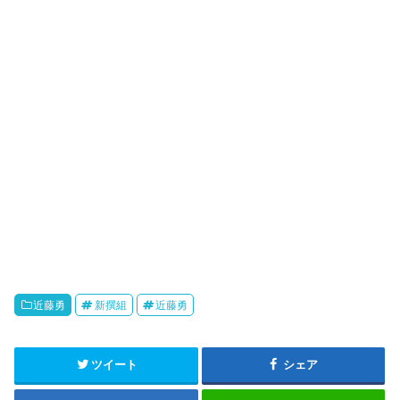
近藤勇
新撰組
近藤勇
ツイート
シェア