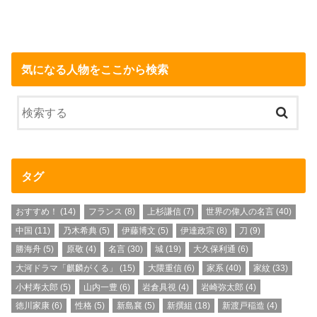
気になる人物をここから検索
タグ
おすすめ！
(14)
フランス
(8)
上杉謙信
(7)
世界の偉人の名言
(40)
中国
(11)
乃木希典
(5)
伊藤博文
(5)
伊達政宗
(8)
刀
(9)
勝海舟
(5)
原敬
(4)
名言
(30)
城
(19)
大久保利通
(6)
大河ドラマ「麒麟がくる」
(15)
大隈重信
(6)
家系
(40)
家紋
(33)
小村寿太郎
(5)
山内一豊
(6)
岩倉具視
(4)
岩崎弥太郎
(4)
徳川家康
(6)
性格
(5)
新島襄
(5)
新撰組
(18)
新渡戸稲造
(4)