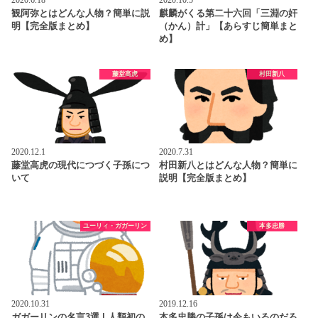
観阿弥とはどんな人物？簡単に説
麒麟がくる第二十六回「三淵の奸
明【完全版まとめ】
（かん）計」【あらすじ簡単まと
め】
藤堂高虎
村田新八
2020.12.1
2020.7.31
藤堂高虎の現代につづく子孫につ
村田新八とはどんな人物？簡単に
いて
説明【完全版まとめ】
ユーリィ・ガガーリン
本多忠勝
2020.10.31
2019.12.16
ガガーリンの名言3選 | 人類初の
本多忠勝の子孫は今もいるのだろ