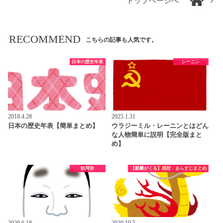
トップページへ
RECOMMEND
こちらの記事も人気です。
日本の歴史年表
レーニン
2018.4.28
2025.1.31
日本の歴史年表【簡単まとめ】
ウラジーミル・レーニンとはどん
な人物簡単に説明【完全版まと
め】
観阿弥
【麒麟がくる】感想・あらすじまとめ
2020.6.18
2020.10.5