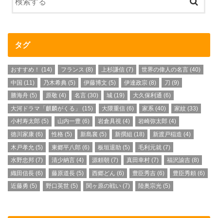
タグ
おすすめ！
(14)
フランス
(8)
上杉謙信
(7)
世界の偉人の名言
(40)
中国
(11)
乃木希典
(5)
伊藤博文
(5)
伊達政宗
(8)
刀
(9)
勝海舟
(5)
原敬
(4)
名言
(30)
城
(19)
大久保利通
(6)
大河ドラマ「麒麟がくる」
(15)
大隈重信
(6)
家系
(40)
家紋
(33)
小村寿太郎
(5)
山内一豊
(6)
岩倉具視
(4)
岩崎弥太郎
(4)
徳川家康
(6)
性格
(5)
新島襄
(5)
新撰組
(18)
新渡戸稲造
(4)
木戸孝允
(5)
東郷平八郎
(6)
板垣退助
(5)
毛利元就
(7)
水野忠邦
(7)
清少納言
(4)
源頼朝
(7)
真田幸村
(7)
福沢諭吉
(8)
織田信長
(6)
藤原道長
(5)
西郷どん
(6)
豊臣秀吉
(6)
豊臣秀頼
(6)
近藤勇
(5)
野口英世
(5)
関ヶ原の戦い
(7)
陸奥宗光
(5)