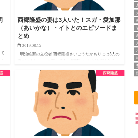
明
西郷隆盛の妻は3人いた！スガ・愛加那
（あいかな）・イトとのエピソードま
とめ
2019.08.15
、
って
明治維新の立役者 西郷隆盛さいごうたかもりには3人の
い
妻がいました。 と言っても、同時にいたわけではありま
…
せんので安心してください。 1人目はスガ、2人目は愛加
盛
西郷隆盛
那あいかな、そして3人目はイトという女性です。 …