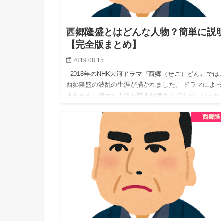
西郷隆盛とはどんな人物？簡単に説
【完全版まとめ】
2019.08.15
2018年のNHK大河ドラマ『西郷（せご）どん』では
西郷隆盛の波乱の生涯が描かれました。 ドラマによ
ますます、絶大な人気を誇る西郷さんですが、いった
どんな人物だったのでしょうか。 改めて西郷隆盛さ
西郷隆