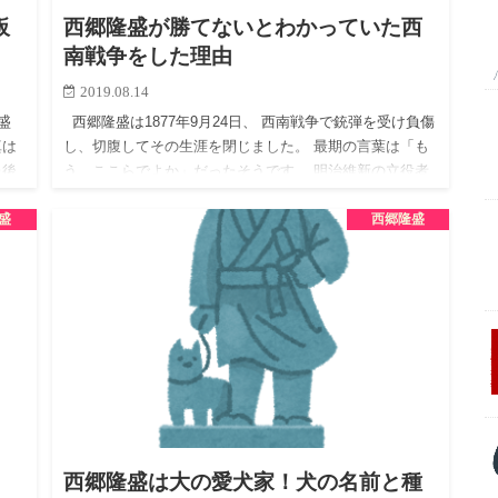
板
西郷隆盛が勝てないとわかっていた西
南戦争をした理由
2019.08.14
盛
西郷隆盛は1877年9月24日、 西南戦争で銃弾を受け負傷
真は
し、切腹してその生涯を閉じました。 最期の言葉は「も
た後
う、ここらでよか」だったそうです。 明治維新の立役者
す
であるはずの西郷隆盛が、なぜこのように死なな…
盛
西郷隆盛
西郷隆盛は大の愛犬家！犬の名前と種