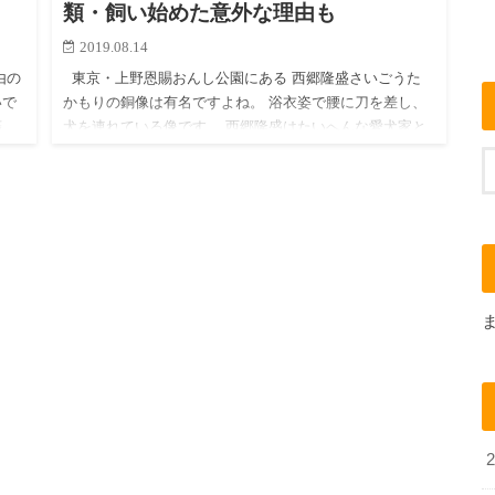
類・飼い始めた意外な理由も
2019.08.14
由の
東京・上野恩賜おんし公園にある 西郷隆盛さいごうた
いで
かもりの銅像は有名ですよね。 浴衣姿で腰に刀を差し、
藩
犬を連れている像です。 西郷隆盛はたいへんな愛犬家と
い
しても知られており、なんと西南戦争にも犬を連れて行
っ…