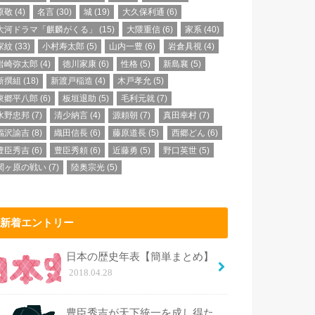
原敬
(4)
名言
(30)
城
(19)
大久保利通
(6)
大河ドラマ「麒麟がくる」
(15)
大隈重信
(6)
家系
(40)
家紋
(33)
小村寿太郎
(5)
山内一豊
(6)
岩倉具視
(4)
岩崎弥太郎
(4)
徳川家康
(6)
性格
(5)
新島襄
(5)
新撰組
(18)
新渡戸稲造
(4)
木戸孝允
(5)
東郷平八郎
(6)
板垣退助
(5)
毛利元就
(7)
水野忠邦
(7)
清少納言
(4)
源頼朝
(7)
真田幸村
(7)
福沢諭吉
(8)
織田信長
(6)
藤原道長
(5)
西郷どん
(6)
豊臣秀吉
(6)
豊臣秀頼
(6)
近藤勇
(5)
野口英世
(5)
関ヶ原の戦い
(7)
陸奥宗光
(5)
新着エントリー
日本の歴史年表【簡単まとめ】
2018.04.28
豊臣秀吉が天下統一を成し得た