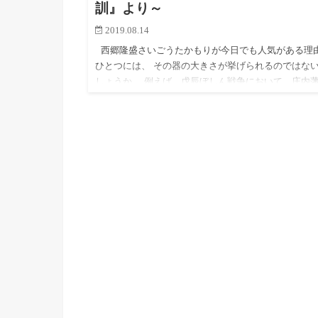
訓』より～
2019.08.14
西郷隆盛さいごうたかもりが今日でも人気がある理
ひとつには、 その器の大きさが挙げられるのではな
しょうか。 例えば、戊辰ぼしん戦争において、庄内
（現在の山形県）は西郷率いる新政府軍に負けてしま
ます…