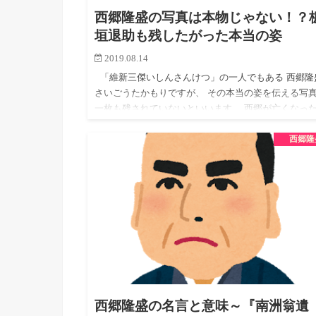
西郷隆盛の写真は本物じゃない！？
垣退助も残したがった本当の姿
2019.08.14
「維新三傑いしんさんけつ」の一人でもある 西郷隆
さいごうたかもりですが、 その本当の姿を伝える写
一枚も残されていないといいます。 西郷が亡くなっ
に描かれた肖像画は、いくつか存在しています。 で
西郷隆
が…
西郷隆盛の名言と意味～『南洲翁遺