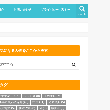
紹介
お問い合わせ
プライバシーポリシー
search
気になる人物をここから検索
タグ
おすすめ！
(14)
フランス
(8)
上杉謙信
(7)
世界の偉人の名言
(40)
中国
(11)
乃木希典
(5)
伊藤博文
(5)
伊達政宗
(8)
刀
(9)
勝海舟
(5)